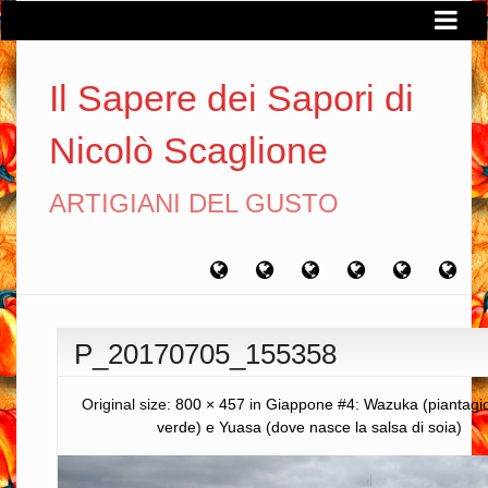
Il Sapere dei Sapori di
Nicolò Scaglione
ARTIGIANI DEL GUSTO
Home
Chi
Artigiani
Viaggi
Filosofia
Con
sono
del
del
del
gusto
gusto
gusto
P_20170705_155358
Original size:
800 × 457
in
Giappone #4: Wazuka (piantagion
verde) e Yuasa (dove nasce la salsa di soia)