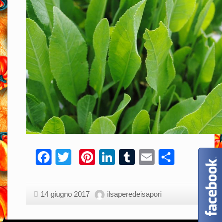
Facebook
Twitter
Pinterest
LinkedIn
Tumblr
Email
Condiv
14 giugno 2017
ilsaperedeisapori