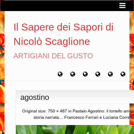
Il Sapere dei Sapori di
Nicolò Scaglione
ARTIGIANI DEL GUSTO
Home
Chi
Artigiani
Viaggi
Filosofia
Con
sono
del
del
del
gusto
gusto
gusto
agostino
Original size:
750 × 487
in
Pastaio Agostino: il tortello ama
storia narrata… Francesco Ferrari e Luciana Corresi