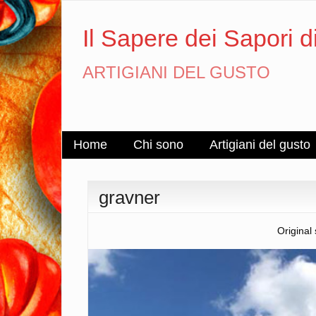
Il Sapere dei Sapori d
ARTIGIANI DEL GUSTO
Home
Chi sono
Artigiani del gusto
gravner
Original