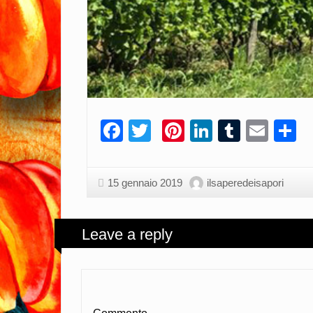
Facebook
Twitter
Pinterest
LinkedIn
Tumblr
Emai
C
15 gennaio 2019
ilsaperedeisapori
Leave a reply