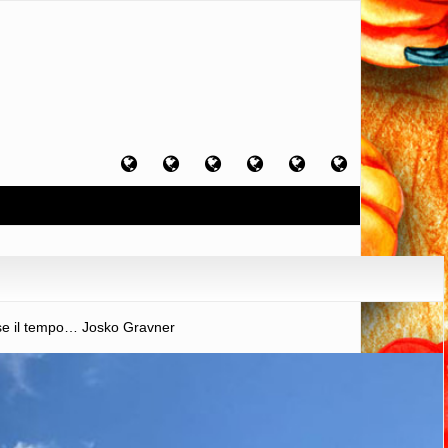
Home
Chi
Artigiani
Viaggi
Filosofia
Contatti
sono
del
del
del
gusto
gusto
gusto
orse il tempo… Josko Gravner