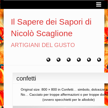
Il Sapere dei Sapori di
Nicolò Scaglione
ARTIGIANI DEL GUSTO
Home
Chi
Artigiani
Viaggi
Filosofia
Con
sono
del
del
del
gusto
gusto
gusto
confetti
Original size:
800 × 800
in
Confetti… simbolo, dolcezze 
No… Cacciato per troppe affermazioni o per troppe do
(ovvero specchietti per le allodole)