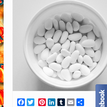
Facebook
Twitter
Pinterest
LinkedIn
Tumblr
Email
Condiv