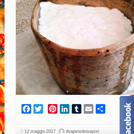
Facebook
Twitter
Pinterest
LinkedIn
Tumblr
Email
Condiv
12 maggio 2017
ilsaperedeisapori