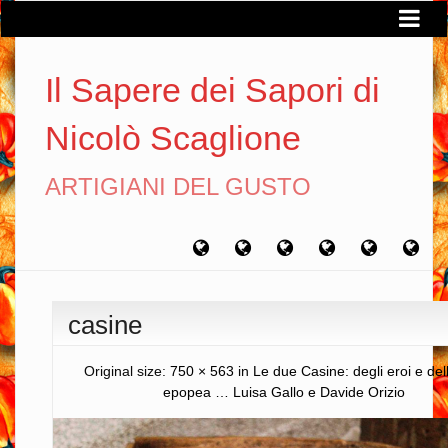
Il Sapere dei Sapori di
Nicolò Scaglione
ARTIGIANI DEL GUSTO
Home
Chi
Artigiani
Viaggi
Filosofia
Con
sono
del
del
del
gusto
gusto
gusto
casine
Original size:
750 × 563
in
Le due Casine: degli eroi e dell
epopea … Luisa Gallo e Davide Orizio