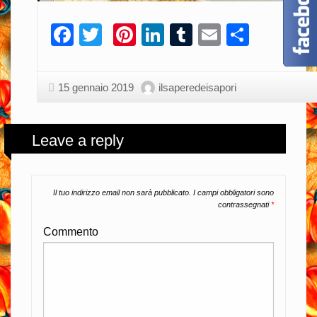
Facebook
Twitter
Pinterest
LinkedIn
Tumblr
Email
Condiv
15 gennaio 2019
ilsaperedeisapori
Leave a reply
Il tuo indirizzo email non sarà pubblicato.
I campi obbligatori sono
contrassegnati
*
Commento