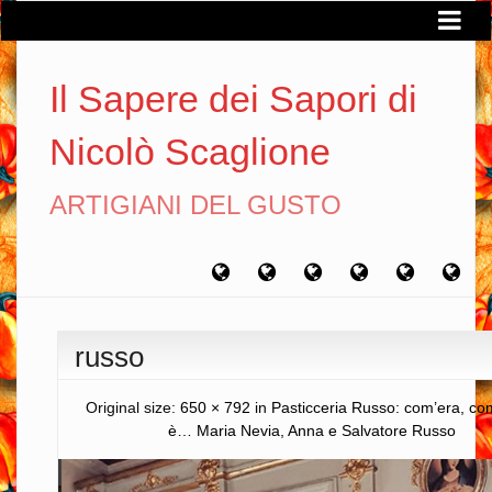
Il Sapere dei Sapori di
Nicolò Scaglione
ARTIGIANI DEL GUSTO
Home
Chi
Artigiani
Viaggi
Filosofia
Con
sono
del
del
del
gusto
gusto
gusto
russo
Original size:
650 × 792
in
Pasticceria Russo: com’era, c
è… Maria Nevia, Anna e Salvatore Russo