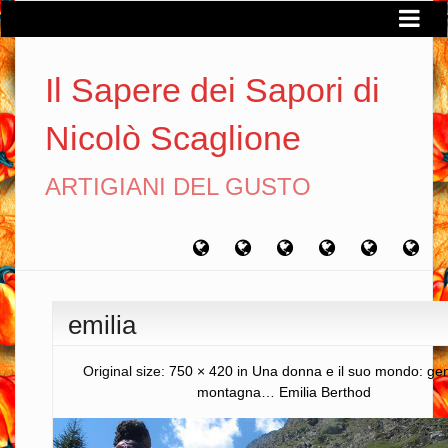
Il Sapere dei Sapori di
Nicolò Scaglione
ARTIGIANI DEL GUSTO
Home
Chi
Artigiani
Viaggi
Filosofia
Con
sono
del
del
del
gusto
gusto
gusto
emilia
Original size:
750 × 420
in
Una donna e il suo mondo: ge
montagna… Emilia Berthod