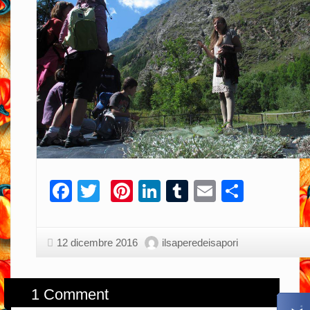
Facebook
Twitter
Pinterest
LinkedIn
Tumblr
Email
Condiv
12 dicembre 2016
ilsaperedeisapori
1 Comment