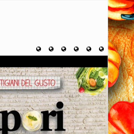
Home
Chi
Artigiani
Viaggi
Filosofia
Contatti
sono
del
del
del
gusto
gusto
gusto