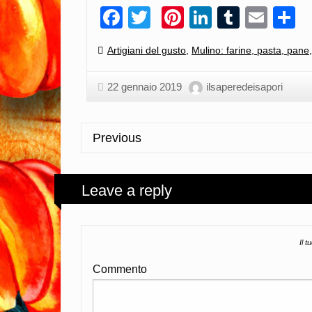
Facebook
Twitter
Pinterest
LinkedIn
Tumblr
Emai
C
Categories:
Artigiani del gusto
,
Mulino: farine, pasta, pane,
22 gennaio 2019
ilsaperedeisapori
Previous
Leave a reply
Il t
Commento