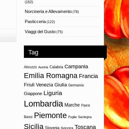
(162)
Norcineria e Allevamento
(78)
Pasticceria
(122)
Viaggi del Gusto
(75)
Tag
Campania
Calabria
Abruzzo
Austria
Emilia Romagna
Francia
Friuli Venezia Giulia
Germania
Liguria
Giappone
Lombardia
Marche
Paesi
Piemonte
Bassi
Puglia
Sardegna
Sicilia
Toscana
Slovenia
Svizzera