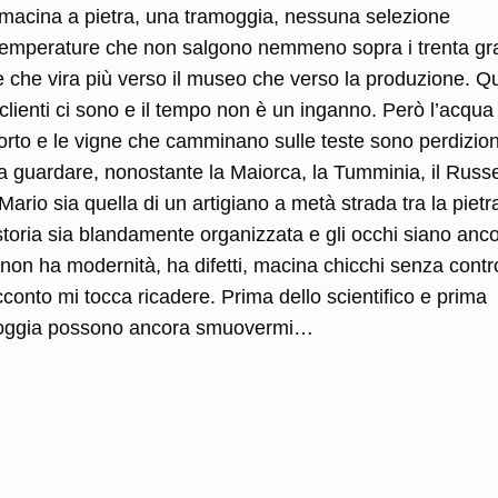
macina a pietra, una tramoggia, nessuna selezione
o, temperature che non salgono nemmeno sopra i trenta gr
 che vira più verso il museo che verso la produzione. Qu
clienti ci sono e il tempo non è un inganno. Però l’acqua
 l’orto e le vigne che camminano sulle teste sono perdizion
lì a guardare, nonostante la Maiorca, la Tumminia, il Russe
Mario sia quella di un artigiano a metà strada tra la pietr
a storia sia blandamente organizzata e gli occhi siano anc
non ha modernità, ha difetti, macina chicchi senza contro
cconto mi tocca ricadere. Prima dello scientifico e prima
a pioggia possono ancora smuovermi…