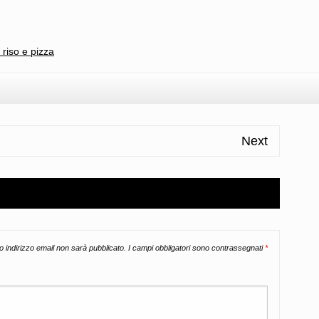
l
ondividi
 riso e pizza
Next
uo indirizzo email non sarà pubblicato.
I campi obbligatori sono contrassegnati
*