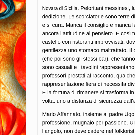
. Peloritani messinesi, l
Novara di Sicilia
dedizione. Le scorciatorie sono terre di 
e si cura. Manca il consiglio e manca 
ancora l’attitudine al pensiero. E così
castello con ristoranti improvvisati, 
gentilezza uno stomaco maltrattato. Il ca
(che poi sono gli stessi bar), che fanno 
sono casuali e i tavolini rappresentano a
professori prestati al racconto, qualch
rappresentazione fiera di necessità dive
E la fortuna di rimanere si trasforma in
volta, uno a distanza di sicurezza dall’
Mario Affannato, insieme al padre Ugo,
professione, mugnaio per passione. Una 
l’angolo, non deve cadere nel folklorist