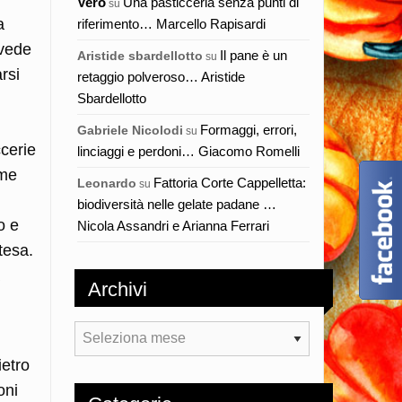
Vero
Una pasticceria senza punti di
su
a
riferimento… Marcello Rapisardi
 vede
Il pane è un
Aristide sbardellotto
su
rsi
retaggio polveroso… Aristide
Sbardellotto
Formaggi, errori,
Gabriele Nicolodi
su
ccerie
linciaggi e perdoni… Giacomo Romelli
ime
Fattoria Corte Cappelletta:
Leonardo
su
biodiversità nelle gelate padane …
o e
Nicola Assandri e Arianna Ferrari
tesa.
Archivi
Archivi
ietro
oni