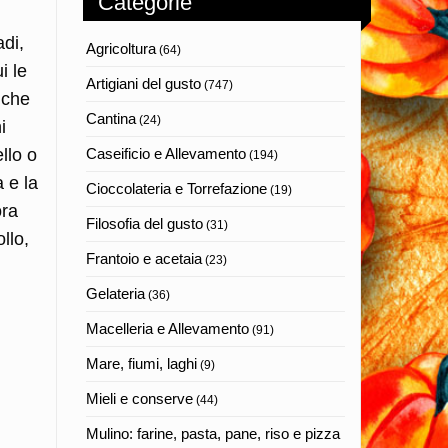
Categorie
adi,
Agricoltura
(64)
i le
Artigiani del gusto
(747)
 che
Cantina
(24)
i
llo o
Caseificio e Allevamento
(194)
a e la
Cioccolateria e Torrefazione
(19)
ora
Filosofia del gusto
(31)
llo,
Frantoio e acetaia
(23)
Gelateria
(36)
Macelleria e Allevamento
(91)
Mare, fiumi, laghi
(9)
Mieli e conserve
(44)
Mulino: farine, pasta, pane, riso e pizza