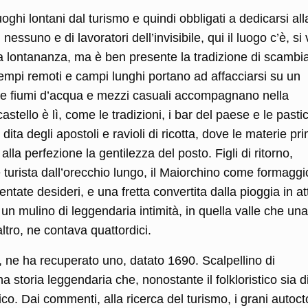
uoghi lontani dal turismo e quindi obbligati a dedicarsi all
nessuno e di lavoratori dell’invisibile, qui il luogo c’è, si
la lontananza, ma è ben presente la tradizione di scambia
 tempi remoti e campi lunghi portano ad affacciarsi su un
dove fiumi d’acqua e mezzi casuali accompagnano nella
stello è lì, come le tradizioni, i bar del paese e le pasti
dita degli apostoli e ravioli di ricotta, dove le materie pr
lla perfezione la gentilezza del posto. Figli di ritorno,
e turista dall’orecchio lungo, il Maiorchino come formaggi
ntate desideri, e una fretta convertita dalla pioggia in at
 un mulino di leggendaria intimità, in quella valle che una
altro, ne contava quattordici.
 ne ha recuperato uno, datato 1690. Scalpellino di
storia leggendaria che, nonostante il folkloristico sia d
ico. Dai commenti, alla ricerca del turismo, i grani autoct