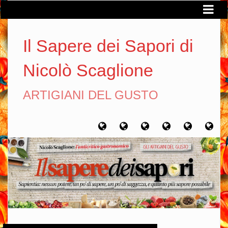
Il Sapere dei Sapori di
Nicolò Scaglione
ARTIGIANI DEL GUSTO
Home
Chi
Artigiani
Viaggi
Filosofia
Con
sono
del
del
del
gusto
gusto
gusto