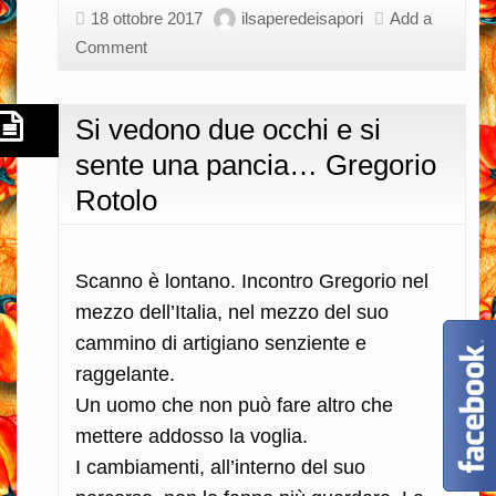
donne
18 ottobre 2017
ilsaperedeisapori
Add a
sono
Comment
più
forti
Si vedono due occhi e si
delle
sente una pancia… Gregorio
avversità…
Rotolo
Patrizia
Cotracci
(di
Scanno è lontano. Incontro Gregorio nel
Francesca
mezzo dell’Italia, nel mezzo del suo
Fraticelli)
cammino di artigiano senziente e
raggelante.
Un uomo che non può fare altro che
mettere addosso la voglia.
I cambiamenti, all’interno del suo