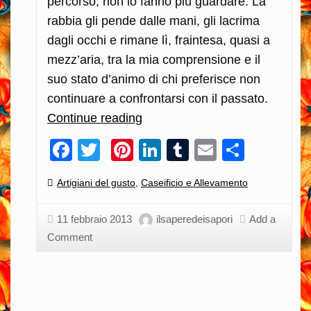
percorso, non lo fanno più guardare. La
rabbia gli pende dalle mani, gli lacrima
dagli occhi e rimane lì, fraintesa, quasi a
mezz’aria, tra la mia comprensione e il
suo stato d’animo di chi preferisce non
continuare a confrontarsi con il passato.
Continue reading
Si
vedono
Facebook
Twitter
Pinterest
LinkedIn
Tumblr
Email
Condiv
due
occhi
Categories:
Artigiani del gusto
,
Caseificio e Allevamento
e
si
11 febbraio 2013
ilsaperedeisapori
Add a
sente
Comment
una
pancia…
Gregorio