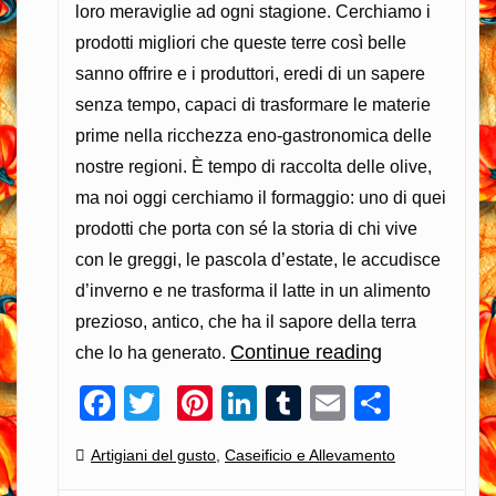
loro meraviglie ad ogni stagione. Cerchiamo i
prodotti migliori che queste terre così belle
sanno offrire e i produttori, eredi di un sapere
senza tempo, capaci di trasformare le materie
prime nella ricchezza eno-gastronomica delle
nostre regioni. È tempo di raccolta delle olive,
ma noi oggi cerchiamo il formaggio: uno di quei
prodotti che porta con sé la storia di chi vive
con le greggi, le pascola d’estate, le accudisce
d’inverno e ne trasforma il latte in un alimento
prezioso, antico, che ha il sapore della terra
Continue reading
Pecorino
che lo ha generato.
di
Facebook
Twitter
Pinterest
LinkedIn
Tumblr
Email
Condiv
Farindola:
quando
Categories:
Artigiani del gusto
,
Caseificio e Allevamento
le