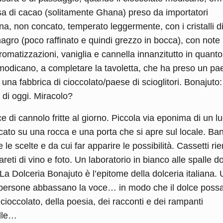
a di cacao (solitamente Ghana) preso da importatori
a, non concato, temperato leggermente, con i cristalli d
agro (poco raffinato e quindi grezzo in bocca), con note
aromatizzazioni, vaniglia e cannella innanzitutto in quanto
o modicano, a completare la tavoletta, che ha preso un pa
n una fabbrica di cioccolato/paese di scioglitori. Bonajuto:
e di oggi. Miracolo?
e di cannolo fritte al giorno. Piccola via eponima di un l
ato su una rocca e una porta che si apre sul locale. Ba
e scelte e da cui far apparire le possibilità. Cassetti rie
reti di vino e foto. Un laboratorio in bianco alle spalle do
La Dolceria Bonajuto è l’epitome della dolceria italiana.
le persone abbassano la voce… in modo che il dolce poss
l cioccolato, della poesia, dei racconti e dei rampanti
alle…