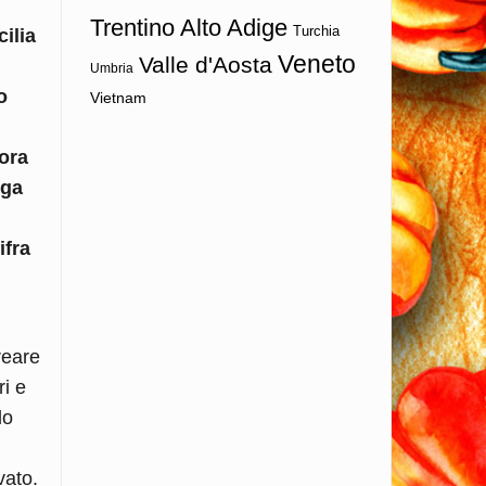
Trentino Alto Adige
Turchia
cilia
Veneto
Valle d'Aosta
Umbria
o
Vietnam
iora
lga
ifra
reare
ri e
lo
vato.