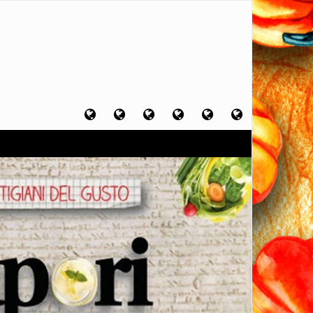
Home
Chi
Artigiani
Viaggi
Filosofia
Contatti
sono
del
del
del
gusto
gusto
gusto