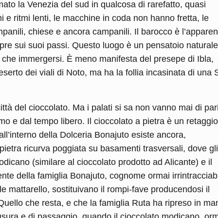
mato la Venezia del sud in qualcosa di rarefatto, quasi
 e ritmi lenti, le macchine in coda non hanno fretta, le
anili, chiese e ancora campanili. Il barocco è l’apparen
re sui suoi passi. Questo luogo è un pensatoio naturale
ro che immergersi. È meno manifesta del presepe di Ibla,
eserto dei viali di Noto, ma ha la follia incasinata di una S
ttà del cioccolato. Ma i palati si sa non vanno mai di par
mo e dal tempo libero. Il cioccolato a pietra è un retaggio
all’interno della Dolceria Bonajuto esiste ancora,
ietra ricurva poggiata su basamenti trasversali, dove gli
odicano (similare al cioccolato prodotto ad Alicante) e il
nte della famiglia Bonajuto, cognome ormai irrintracciab
le mattarello, sostituivano il rompi-fave producendosi il
 Quello che resta, e che la famiglia Ruta ha ripreso in m
iusura e di passaggio, quando il cioccolato modicano, orm