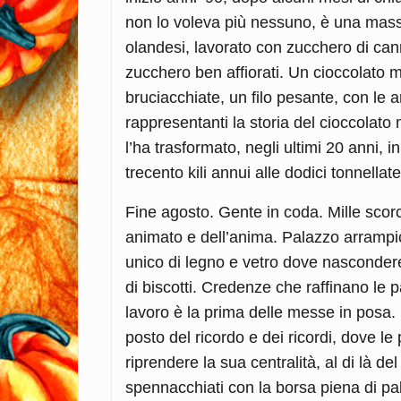
non lo voleva più nessuno, è una mass
olandesi, lavorato con zucchero di cann
zucchero ben affiorati. Un cioccolato m
bruciacchiate, un filo pesante, con le 
rappresentanti la storia del cioccolat
l’ha trasformato, negli ultimi 20 anni, i
trecento kili annui alle dodici tonnellat
Fine agosto. Gente in coda. Mille scorc
animato e dell’anima. Palazzo arrampic
unico di legno e vetro dove nascondere l
di biscotti. Credenze che raffinano le pa
lavoro è la prima delle messe in posa. 
posto del ricordo e dei ricordi, dove 
riprendere la sua centralità, al di là de
spennacchiati con la borsa piena di p