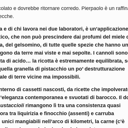
colato e dovrebbe ritornare corredo. Pierpaolo è un raffin
secche.
a e di chi lavora nei due laboratori, è un’applicazion
ico, che non può prescindere dai profumi del miele 
la, del gelsomino, di tutte quelle spezie che hanno u
gono da terre mai viste e mai sepolte. I cannoli sono
unta di acido… la ricotta è estremamente equilibrata, 
uella granella di pistacchio un po’ destrutturazione
le di terre vicine ma impossibili.
’interno di cassetti nascosti, da ricette che impolverat
l’eleganza contemporanea e svuotati di barocco. Il d
ustaccioli
rimangono lì tra una consistenza quasi
a tra liquirizia e finocchio (assenti) e carruba
unici mangiabili nell’arco di kilometri, la carne (c’è