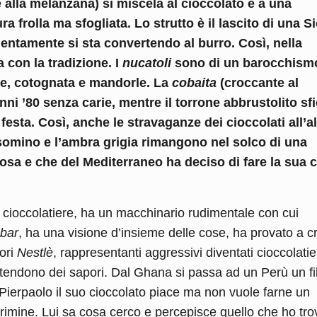
lla melanzana) si miscela al cioccolato e a una
a frolla ma sfogliata. Lo strutto è il lascito di una Si
 lentamente si sta convertendo al burro. Così, nella
 con la tradizione. I
nucatoli
sono di un barocchism
ele, cotognata e mandorle. La
cobaita
(croccante al
ni ’80 senza carie, mentre il torrone abbrustolito sf
i festa. Così, anche le stravaganze dei cioccolati all’a
lsomino e l’ambra grigia rimangono nel solco di una
osa e che del Mediterraneo ha deciso di fare la sua c
 cioccolatiere, ha un macchinario rudimentale con cui
 bar
, ha una visione d’insieme delle cose, ha provato a c
tori
Nestlè
, rappresentanti aggressivi diventati cioccolatie
etendono dei sapori. Dal Ghana si passa ad un Perù un fi
ierpaolo il suo cioccolato piace ma non vuole farne un
mine. Lui sa cosa cerco e percepisce quello che ho tro