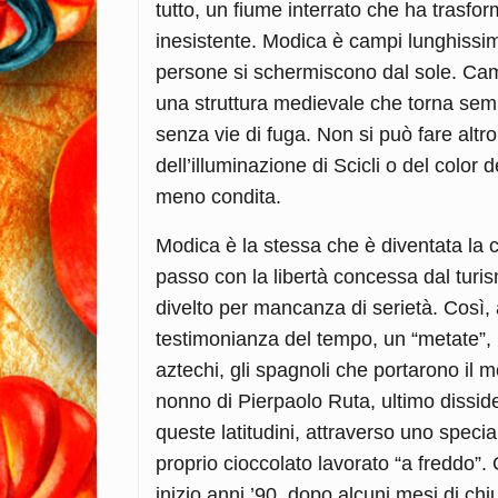
tutto, un fiume interrato che ha trasfor
inesistente. Modica è campi lunghissimi
persone si schermiscono dal sole. Camp
una struttura medievale che torna semp
senza vie di fuga. Non si può fare alt
dell’illuminazione di Scicli o del color d
meno condita.
Modica è la stessa che è diventata la ci
passo con la libertà concessa dal turis
divelto per mancanza di serietà. Così, 
testimonianza del tempo, un “metate”, p
aztechi, gli spagnoli che portarono il m
nonno di Pierpaolo Ruta, ultimo disside
queste latitudini, attraverso uno specia
proprio cioccolato lavorato “a freddo”.
inizio anni ’90, dopo alcuni mesi di ch