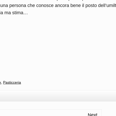
 e una persona che conosce ancora bene il posto dell’umil
tia ma stima…
l
ondividi
e
,
Pasticceria
Next