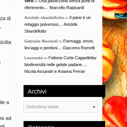
Vero
Una pasticceria senza punti di
su
riferimento… Marcello Rapisardi
Il pane è un
Aristide sbardellotto
za di
su
retaggio polveroso… Aristide
,
Sbardellotto
Formaggi, errori,
Gabriele Nicolodi
su
icilia
linciaggi e perdoni… Giacomo Romelli
Fattoria Corte Cappelletta:
Leonardo
su
i
biodiversità nelle gelate padane …
Nicola Assandri e Arianna Ferrari
Archivi
ile a
Archivi
ano ad
ai,