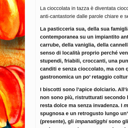
La cioccolata in tazza è diventata cioc
anti-cantastorie dalle parole chiare e 
La pasticceria sua, della sua famigli
contemporanea su un impiantito ant
carrube, della vaniglia, della cannel
senso di località proprio perché ven
stupendi, friabili, croccanti, una p
canditi e senza cioccolato, ma con q
gastronomica un po’ retaggio coltura
I biscotti sono l’apice dolciario. All
non sono più, ristrutturati secondo 
resta dolce ma senza invadenza. I
m
spugnosa e un retrogusto lungo un’or
(presente), gli
impanatigghi
sono gli 