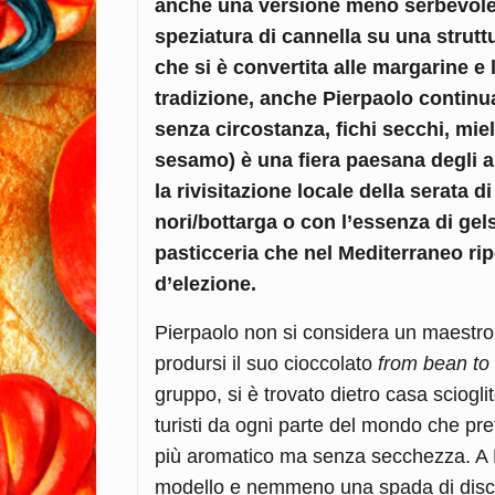
anche una versione meno serbevole a
speziatura di cannella su una struttur
che si è convertita alle margarine e
tradizione, anche Pierpaolo continua
senza circostanza, fichi secchi, mi
sesamo) è una fiera paesana degli an
la rivisitazione locale della serata d
nori/bottarga o con l’essenza di ge
pasticceria che nel Mediterraneo rip
d’elezione.
Pierpaolo non si considera un maestro
prodursi il suo cioccolato
from bean to
gruppo, si è trovato dietro casa sciogli
turisti da ogni parte del mondo che pr
più aromatico ma senza secchezza. A P
modello e nemmeno una spada di discri