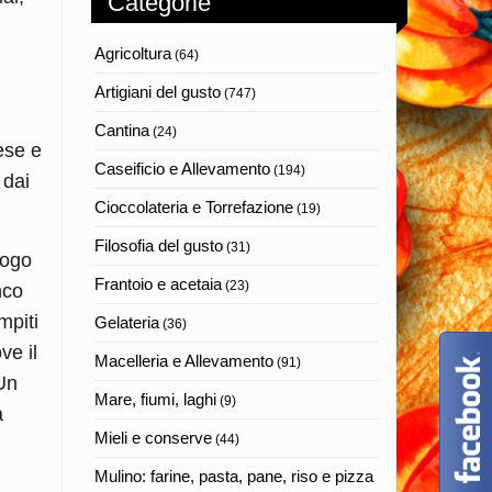
Categorie
Agricoltura
i
(64)
Artigiani del gusto
(747)
Cantina
(24)
ese e
Caseificio e Allevamento
(194)
 dai
Cioccolateria e Torrefazione
(19)
Filosofia del gusto
(31)
uogo
Frantoio e acetaia
(23)
nco
mpiti
Gelateria
(36)
ve il
Macelleria e Allevamento
(91)
 Un
Mare, fiumi, laghi
(9)
a
Mieli e conserve
(44)
Mulino: farine, pasta, pane, riso e pizza