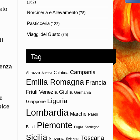
(162)
ato
Norcineria e Allevamento
(78)
Pasticceria
(122)
e
Viaggi del Gusto
(75)
di
n
Tag
senza
Campania
Calabria
Abruzzo
Austria
Emilia Romagna
Francia
Friuli Venezia Giulia
Germania
e
Liguria
Giappone
olce
Lombardia
Marche
Paesi
Piemonte
Bassi
Puglia
Sardegna
Sicilia
Toscana
Slovenia
Svizzera