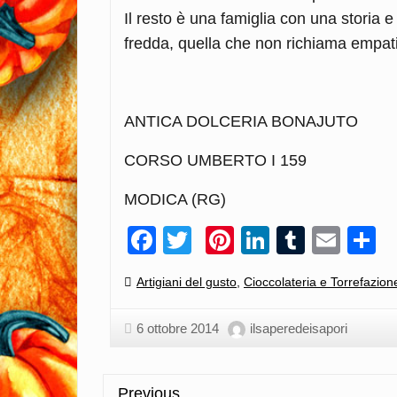
Il resto è una famiglia con una storia
fredda, quella che non richiama empa
ANTICA DOLCERIA BONAJUTO
CORSO UMBERTO I 159
MODICA (RG)
Facebook
Twitter
Pinterest
LinkedIn
Tumblr
Emai
C
Categories:
Artigiani del gusto
,
Cioccolateria e Torrefazion
6 ottobre 2014
ilsaperedeisapori
Previous