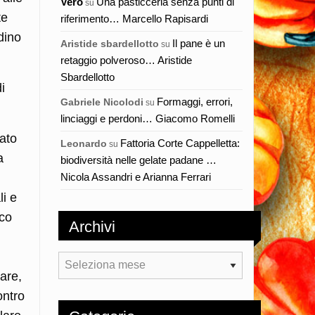
Vero
Una pasticceria senza punti di
su
te
riferimento… Marcello Rapisardi
dino
Il pane è un
Aristide sbardellotto
su
retaggio polveroso… Aristide
Sbardellotto
i
Formaggi, errori,
Gabriele Nicolodi
su
linciaggi e perdoni… Giacomo Romelli
dato
Fattoria Corte Cappelletta:
Leonardo
su
a
biodiversità nelle gelate padane …
Nicola Assandri e Arianna Ferrari
li e
oco
Archivi
Archivi
are,
ontro