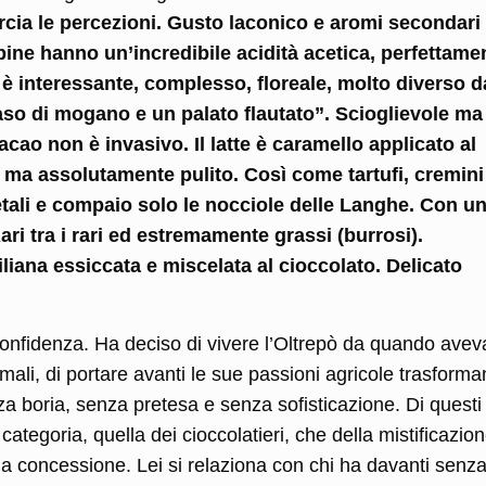
orcia le percezioni. Gusto laconico e aromi secondari
ppine hanno un’incredibile acidità acetica, perfettame
è interessante, complesso, floreale, molto diverso d
naso di mogano e un palato flautato”. Scioglievole ma
cacao non è invasivo. Il latte è caramello applicato al
 ma assolutamente pulito. Così come tartufi, cremini
etali e compaio solo le nocciole delle Langhe. Con u
Rari tra i rari ed estremamente grassi (burrosi).
iliana essiccata e miscelata al cioccolato. Delicato
confidenza. Ha deciso
di vivere l’Oltrepò da quando avev
imali, di portare avanti le sue passioni agricole trasform
za boria, senza pretesa e senza sofisticazione. Di questi
 categoria, quella dei cioccolatieri, che della mistificazio
na concessione. Lei si relaziona con chi ha davanti senza