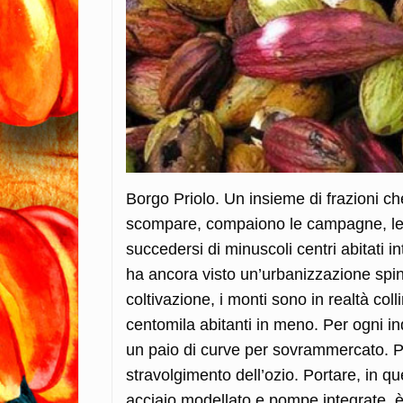
Borgo Priolo. Un insieme di frazioni ch
scompare, compaiono le campagne, le
succedersi di minuscoli centri abitati i
ha ancora visto un’urbanizzazione spint
coltivazione, i monti sono in realtà col
centomila abitanti in meno. Per ogni indi
un paio di curve per sovrammercato. P
stravolgimento dell’ozio.
Portare, in que
acciaio modellato e pompe integrate, è 