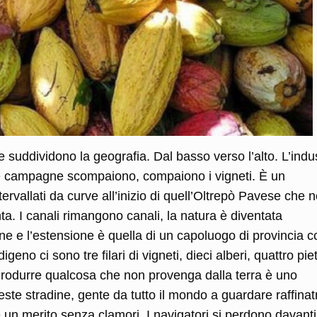
e suddividono la geografia. Dal basso verso l’alto. L’indu
 campagne scompaiono, compaiono i vigneti. È un
ntervallati da curve all’inizio di quell’Oltrepò Pavese che 
a. I canali rimangono canali, la natura è diventata
line e l’estensione è quella di un capoluogo di provincia c
geno ci sono tre filari di vigneti, dieci alberi, quattro pie
rodurre qualcosa che non provenga dalla terra è uno
ste stradine, gente da tutto il mondo a guardare raffinatr
un merito senza clamori. I navigatori si perdono davanti