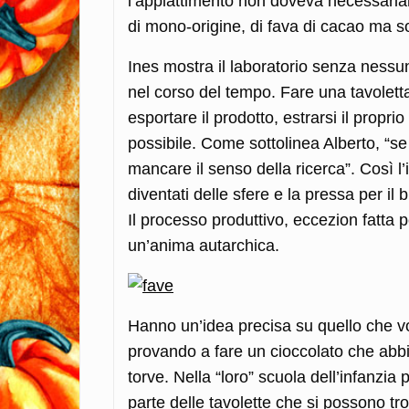
l’appiattimento non doveva necessaria
di mono-origine, di fava di cacao ma so
Ines mostra il laboratorio senza nessun
nel corso del tempo. Fare una tavoletta
esportare il prodotto, estrarsi il propr
possibile. Come sottolinea Alberto, “se
mancare il senso della ricerca”. Così l’in
diventati delle sfere e la pressa per il 
Il processo produttivo, eccezion fatta 
un’anima autarchica.
Hanno un’idea precisa su quello che v
provando a fare un cioccolato che abbia
torve. Nella “loro” scuola dell’infanzi
parte delle tavolette che si possono tro