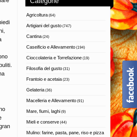
Categorie
lare
Agricoltura
(64)
piedi
Artigiani del gusto
(747)
ni,
Cantina
(24)
a
Caseificio e Allevamento
(194)
sono
Cioccolateria e Torrefazione
(19)
uliti.
Filosofia del gusto
(31)
ha
Frantoio e acetaia
(23)
Gelateria
(36)
Macelleria e Allevamento
(91)
nno
Mare, fiumi, laghi
(9)
e
Mieli e conserve
(44)
 gran
Mulino: farine, pasta, pane, riso e pizza