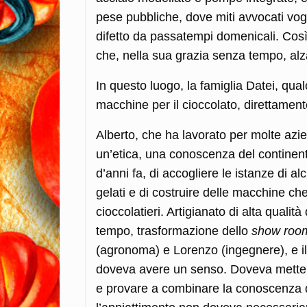
pese pubbliche, dove miti avvocati vog
difetto da passatempi domenicali. Così,
che, nella sua grazia senza tempo, alza
In questo luogo, la famiglia Datei, qualc
macchine per il cioccolato, direttamen
Alberto, che ha lavorato per molte azi
un’etica, una conoscenza del continent
d’anni fa, di accogliere le istanze di alc
gelati e di costruire delle macchine che
cioccolatieri. Artigianato di alta quali
tempo, trasformazione dello
show ro
(agronoma) e Lorenzo (ingegnere), e il 
doveva avere un senso. Doveva mettere
e provare a combinare la conoscenza de