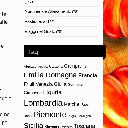
(162)
Norcineria e Allevamento
(78)
nte
Pasticceria
alle
(122)
Viaggi del Gusto
(75)
 e
Tag
n
Campania
Calabria
Abruzzo
Austria
Emilia Romagna
Francia
Friuli Venezia Giulia
Germania
a
Liguria
Giappone
andole
Lombardia
Marche
Paesi
Piemonte
ne ne
Bassi
Puglia
Sardegna
 peli
Sicilia
Toscana
Slovenia
Svizzera