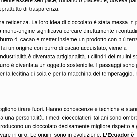
mente essere semplice, ruffiano o piacevole, doveva par
prattutto di trasparenza.
a reticenza. La loro idea di cioccolato è stata messa in 
 mono-origine significava cercare direttamente i contadi
io burro di cacao e metter insieme un prodotto con più terr
 fai un origine con burro di cacao acquistato, viene a
dustrialità è diventata artigianalità. I cilindri dei mulini 
burro è diventata un oggetto sostenibile. I passaggi sono p
per la lecitina di soia e per la macchina del temperaggio, 
ogliono tirare fuori. Hanno conoscenze e tecniche e sta
 una personalità. I medi cioccolatieri italiani sono ombr
a producono un cioccolato decisamente migliore rispetto a
vare in giro. Le origini sono in evoluzione.
L’Ecuador è