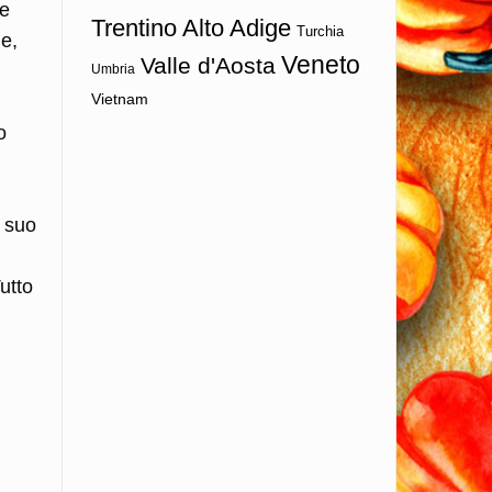
le
Trentino Alto Adige
Turchia
e,
Veneto
Valle d'Aosta
Umbria
Vietnam
o
l suo
ì
utto