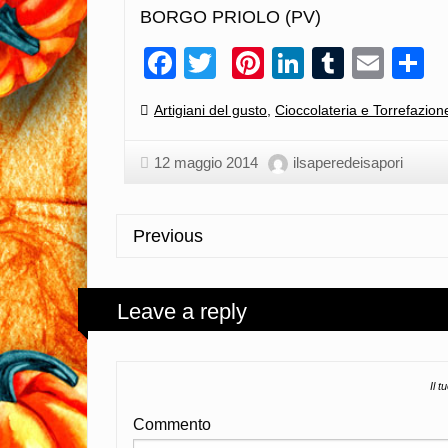
BORGO PRIOLO (PV)
Facebook
Twitter
Pinterest
LinkedIn
Tumblr
Emai
C
Categories:
Artigiani del gusto
,
Cioccolateria e Torrefazion
12 maggio 2014
ilsaperedeisapori
Previous
Leave a reply
Il t
Commento