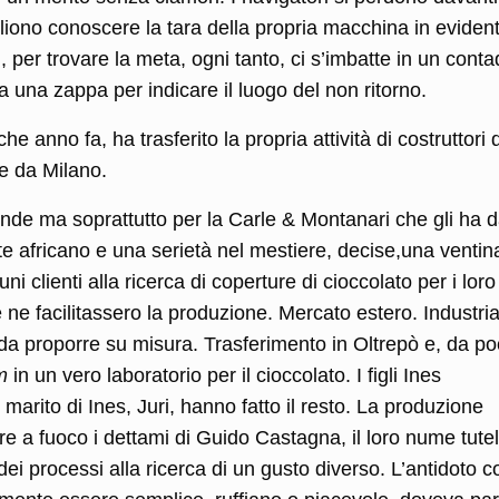
liono conoscere la tara della propria macchina in eviden
 per trovare la meta, ogni tanto, ci s’imbatte in un conta
 una zappa per indicare il luogo del non ritorno.
he anno fa, ha trasferito la propria attività di costruttori d
te da Milano.
ende ma soprattutto per la Carle & Montanari che gli ha 
e africano e una serietà nel mestiere, decise,una ventin
uni clienti alla ricerca di coperture di cioccolato per i loro
 ne facilitassero la produzione. Mercato estero. Industria
tà da proporre su misura. Trasferimento in Oltrepò e, da p
om
in un vero laboratorio per il cioccolato. I figli Ines
marito di Ines, Juri, hanno fatto il resto. La produzione
 a fuoco i dettami di Guido Castagna, il loro nume tutel
i processi alla ricerca di un gusto diverso. L’antidoto c