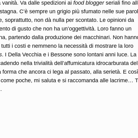
 vanità. Va dalle spedizioni ai
food blogger
seriali fino al
tagna. C’è sempre un grigio più sfumato nelle sue parol
, soprattutto, non dà nulla per scontato. Le opinioni da
mento di gusto che non ha un’oggettività. Loro fanno un
na, partendo dalla produzione dei macchinari. Non hann
 tutti i costi e nemmeno la necessità di mostrare la loro
s
. I Della Vecchia e i Bessone sono lontani anni luce. La
adendo nella trivialità dell’affumicatura idrocarburata de
a forma che ancora ci lega al passato, alla serietà. E cos
 come poche, mi saluta e si raccomanda alle lacrime… T
.