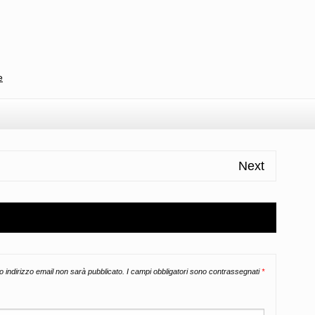
l
ondividi
e
Next
uo indirizzo email non sarà pubblicato.
I campi obbligatori sono contrassegnati
*