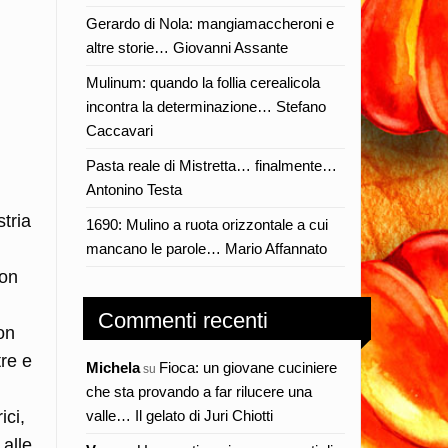
Gerardo di Nola: mangiamaccheroni e
altre storie… Giovanni Assante
Mulinum: quando la follia cerealicola
incontra la determinazione… Stefano
Caccavari
Pasta reale di Mistretta… finalmente…
Antonino Testa
stria
1690: Mulino a ruota orizzontale a cui
mancano le parole… Mario Affannato
non
Commenti recenti
on
tre e
Michela
Fioca: un giovane cuciniere
su
che sta provando a far rilucere una
ici,
valle… Il gelato di Juri Chiotti
 alle