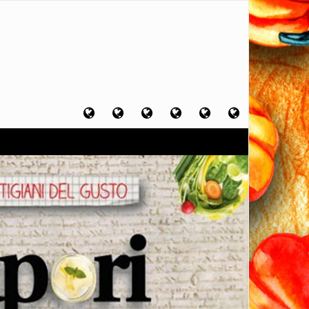
Home
Chi
Artigiani
Viaggi
Filosofia
Contatti
sono
del
del
del
gusto
gusto
gusto