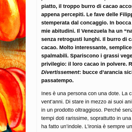
piatto, il troppo burro di cacao acc
appena percepiti. Le fave delle Fili
stemperata dal concaggio. In bocca 
mie abitudini. Il Venezuela ha un “
senza retrogusti lunghi. Il burro di 
cacao. Molto interessante, semplice
spalmabili. Spariscono i grassi veg
privilegio: il loro cacao in polvere. 
Divertissement
: bucce d’arancia sic
passatempo.
Ines è una persona con una dote. La 
vent’anni. Di stare in mezzo ai suoi an
in un prodotto oltraggioso. Perché sen
tempi doti rarissime, soprattutto in una
ha fatto un’indole. L’ironia è sempre u