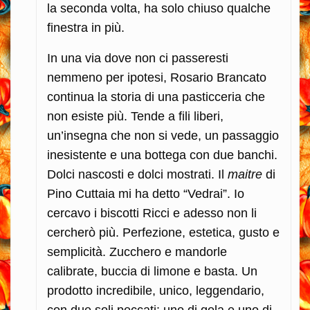
la seconda volta, ha solo chiuso qualche
finestra in più.
In una via dove non ci passeresti
nemmeno per ipotesi, Rosario Brancato
continua la storia di una pasticceria che
non esiste più. Tende a fili liberi,
un’insegna che non si vede, un passaggio
inesistente e una bottega con due banchi.
Dolci nascosti e dolci mostrati. Il
maitre
di
Pino Cuttaia mi ha detto “Vedrai”. Io
cercavo i biscotti Ricci e adesso non li
cercherò più. Perfezione, estetica, gusto e
semplicità. Zucchero e mandorle
calibrate, buccia di limone e basta. Un
prodotto incredibile, unico, leggendario,
con due soli peccati: uno di gola e uno di