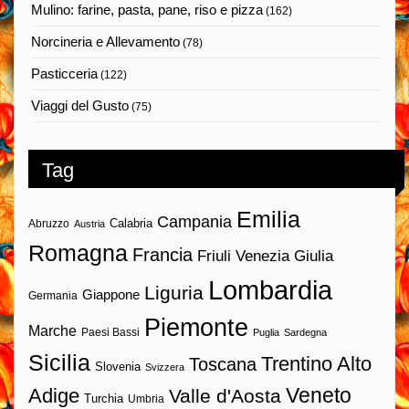
Mulino: farine, pasta, pane, riso e pizza
(162)
Norcineria e Allevamento
(78)
Pasticceria
(122)
Viaggi del Gusto
(75)
Tag
Emilia
Campania
Calabria
Abruzzo
Austria
Romagna
Francia
Friuli Venezia Giulia
Lombardia
Liguria
Giappone
Germania
Piemonte
Marche
Paesi Bassi
Puglia
Sardegna
Sicilia
Trentino Alto
Toscana
Slovenia
Svizzera
Veneto
Adige
Valle d'Aosta
Turchia
Umbria