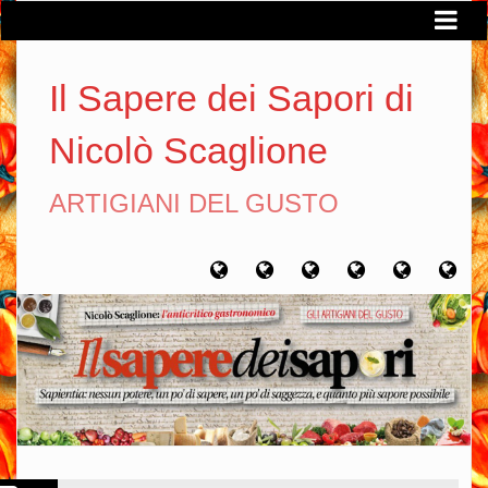
Il Sapere dei Sapori di
Nicolò Scaglione
ARTIGIANI DEL GUSTO
Home
Chi
Artigiani
Viaggi
Filosofia
Con
sono
del
del
del
gusto
gusto
gusto