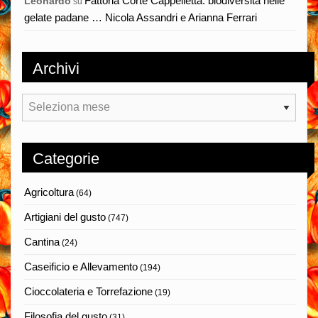
Fattoria Corte Cappelletta: biodiversità nelle
Leonardo
su
gelate padane … Nicola Assandri e Arianna Ferrari
Archivi
Archivi
Categorie
Agricoltura
(64)
Artigiani del gusto
(747)
Cantina
(24)
Caseificio e Allevamento
(194)
Cioccolateria e Torrefazione
(19)
Filosofia del gusto
(31)