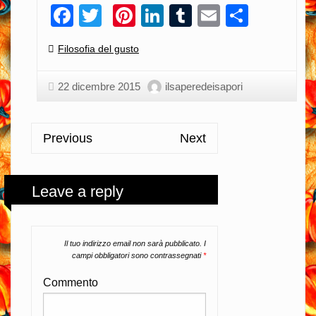
Facebook
Twitter
Pinterest
LinkedIn
Tumblr
Email
Condiv
Categories:
Filosofia del gusto
22 dicembre 2015
ilsaperedeisapori
Previous
Next
Leave a reply
Il tuo indirizzo email non sarà pubblicato.
I
campi obbligatori sono contrassegnati
*
Commento