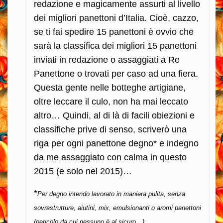
redazione e magicamente assurti al livello
dei migliori panettoni d’Italia. Cioè, cazzo,
se ti fai spedire 15 panettoni è ovvio che
sarà la classifica dei migliori 15 panettoni
inviati in redazione o assaggiati a Re
Panettone o trovati per caso ad una fiera.
Questa gente nelle botteghe artigiane,
oltre leccare il culo, non ha mai leccato
altro… Quindi, al di là di facili obiezioni e
classifiche prive di senso, scriverò una
riga per ogni panettone degno* e indegno
da me assaggiato con calma in questo
2015 (e solo nel 2015)…
*
Per degno intendo lavorato in maniera pulita, senza
sovrastrutture, aiutini, mix, emulsionanti o aromi panettoni
(pericolo da cui nessuno è al sicuro…)