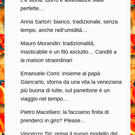
c’è storia. Burro e alveolature filate
perfette…
Anna Sartori: bianco, tradizionale, senza
tempo, anche nell’umidità…
Mauro Morandin: tradizionalità,
masticabile e un filo asciutto… Canditi
a
la maison
straordinari
Emanuele Comi: insieme al papà
Giancarlo, sforna da una vita la veneziana
più buona di tutte, sul panettone è un
viaggio nel tempo…
Pietro Macellaro: la facciamo finita di
prenderci in giro? Please…
Vincenzo Tiri: ormai il nuovo modello del