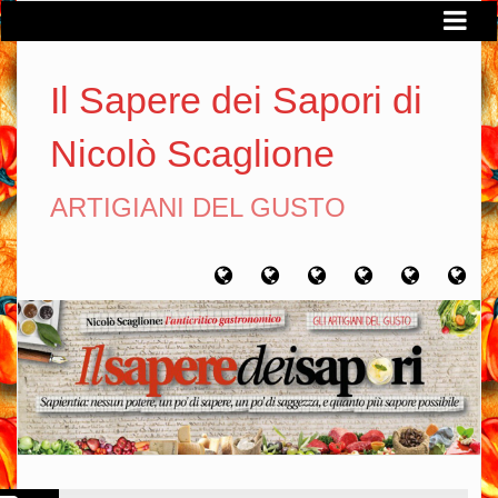
Il Sapere dei Sapori di
Nicolò Scaglione
ARTIGIANI DEL GUSTO
Home
Chi
Artigiani
Viaggi
Filosofia
Con
sono
del
del
del
gusto
gusto
gusto