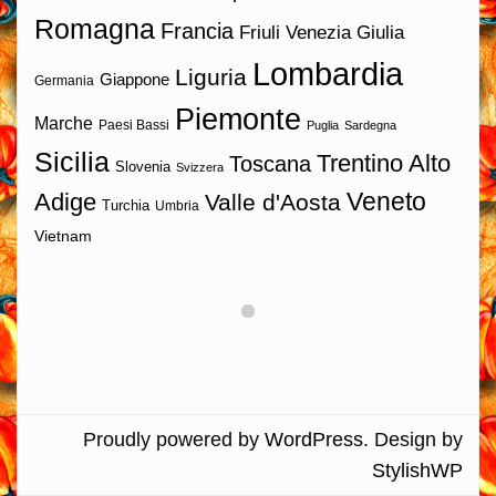
Romagna
Francia
Friuli Venezia Giulia
Lombardia
Liguria
Giappone
Germania
Piemonte
Marche
Paesi Bassi
Puglia
Sardegna
Sicilia
Trentino Alto
Toscana
Slovenia
Svizzera
Veneto
Adige
Valle d'Aosta
Turchia
Umbria
Vietnam
Proudly powered by
WordPress
. Design by
StylishWP