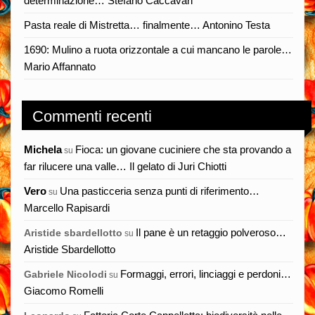
determinazione… Stefano Caccavari
Pasta reale di Mistretta… finalmente… Antonino Testa
1690: Mulino a ruota orizzontale a cui mancano le parole…
Mario Affannato
Commenti recenti
Michela
Fioca: un giovane cuciniere che sta provando a
su
far rilucere una valle… Il gelato di Juri Chiotti
Vero
Una pasticceria senza punti di riferimento…
su
Marcello Rapisardi
Il pane è un retaggio polveroso…
Aristide sbardellotto
su
Aristide Sbardellotto
Formaggi, errori, linciaggi e perdoni…
Gabriele Nicolodi
su
Giacomo Romelli