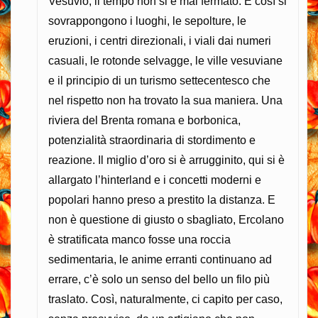
Vesuvio, il tempo non si è mai fermato. E così si
sovrappongono i luoghi, le sepolture, le
eruzioni, i centri direzionali, i viali dai numeri
casuali, le rotonde selvagge, le ville vesuviane
e il principio di un turismo settecentesco che
nel rispetto non ha trovato la sua maniera. Una
riviera del Brenta romana e borbonica,
potenzialità straordinaria di stordimento e
reazione. Il miglio d’oro si è arrugginito, qui si è
allargato l’hinterland e i concetti moderni e
popolari hanno preso a prestito la distanza. E
non è questione di giusto o sbagliato, Ercolano
è stratificata manco fosse una roccia
sedimentaria, le anime erranti continuano ad
errare, c’è solo un senso del bello un filo più
traslato. Così, naturalmente, ci capito per caso,