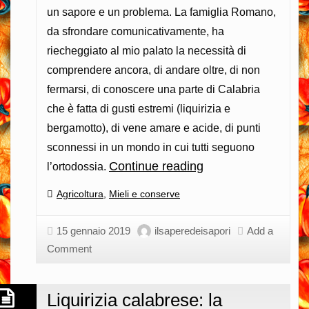
un sapore e un problema. La famiglia Romano,
da sfrondare comunicativamente, ha
riecheggiato al mio palato la necessità di
comprendere ancora, di andare oltre, di non
fermarsi, di conoscere una parte di Calabria
che è fatta di gusti estremi (liquirizia e
bergamotto), di vene amare e acide, di punti
sconnessi in un mondo in cui tutti seguono
Continue reading
Eppure
l’ortodossia.
le
Categories:
Agricoltura
,
Mieli e conserve
radici
sono
15 gennaio 2019
ilsaperedeisapori
Add a
un
Comment
nuovo
gusto,
Liquirizia calabrese: la
oltre