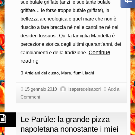
sue bufale griffate (anzi le sue tante bufale
griffate… le forse troppe bufale griffate), la
bellezza archeologica e quel mare che non è
riuscito a fare breccia né nelle cartoline né nei
desideri lussuosi. Qui la famiglia Mandetta è
percezione storica degli ultimi quarant’anni, dei
Continue
cambiamenti e della tradizione.
reading
L’arte
di
Categories:
Artigiani del gusto
,
Mare, fiumi, laghi
conservare
il
15 gennaio 2019
ilsaperedeisapori
Add a
pesce
Comment
è
una
Le Parùle: la grande pizza
questione
napoletana nonostante i miei
di