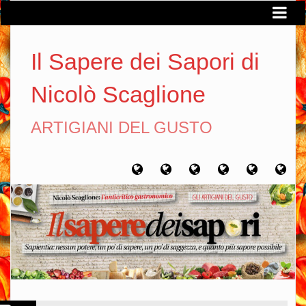
Il Sapere dei Sapori di
Nicolò Scaglione
ARTIGIANI DEL GUSTO
Home
Chi
Artigiani
Viaggi
Filosofia
Con
sono
del
del
del
gusto
gusto
gusto