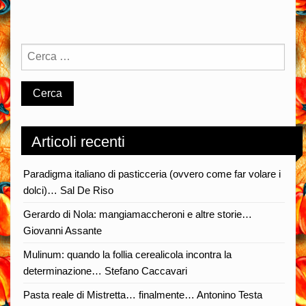
sono
uguali
(o
del
burro
cotto)
…
Silvio
Articoli recenti
Pella
Paradigma italiano di pasticceria (ovvero come far volare i
dolci)… Sal De Riso
Gerardo di Nola: mangiamaccheroni e altre storie…
Giovanni Assante
Mulinum: quando la follia cerealicola incontra la
determinazione… Stefano Caccavari
Pasta reale di Mistretta… finalmente… Antonino Testa