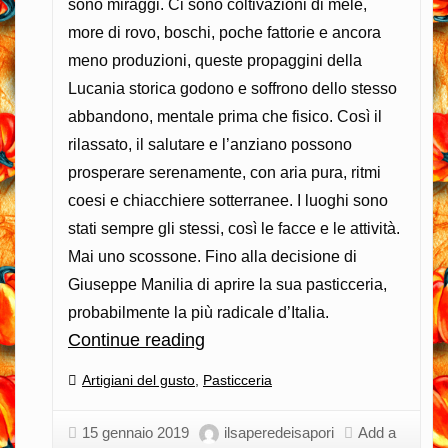
sono miraggi. Ci sono coltivazioni di mele,
more di rovo, boschi, poche fattorie e ancora
meno produzioni, queste propaggini della
Lucania storica godono e soffrono dello stesso
abbandono, mentale prima che fisico. Così il
rilassato, il salutare e l’anziano possono
prosperare serenamente, con aria pura, ritmi
coesi e chiacchiere sotterranee. I luoghi sono
stati sempre gli stessi, così le facce e le attività.
Mai uno scossone. Fino alla decisione di
Giuseppe Manilia di aprire la sua pasticceria,
probabilmente la più radicale d’Italia.
Continue reading
Un
grande
Categories:
Artigiani del gusto
,
Pasticceria
pasticciere
che
15 gennaio 2019
ilsaperedeisapori
Add a