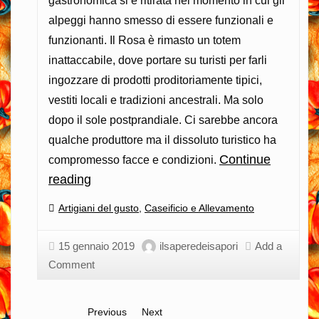
gastronomica si è ritirata nel momento in cui gli
alpeggi hanno smesso di essere funzionali e
funzionanti. Il Rosa è rimasto un totem
inattaccabile, dove portare su turisti per farli
ingozzare di prodotti proditoriamente tipici,
vestiti locali e tradizioni ancestrali. Ma solo
dopo il sole postprandiale. Ci sarebbe ancora
qualche produttore ma il dissoluto turistico ha
Continue
compromesso facce e condizioni.
reading
Non
tutti
Categories:
Artigiani del gusto
,
Caseificio e Allevamento
i
versanti
15 gennaio 2019
ilsaperedeisapori
Add a
del
Comment
Monte
Rosa
Previous
Next