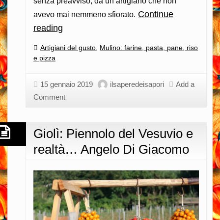
senza preavviso, da un artigiano che non
Continue
avevo mai nemmeno sfiorato.
reading
Le
Parùle:
Categories:
Artigiani del gusto
,
Mulino: farine, pasta, pane, riso
la
e pizza
grande
pizza
15 gennaio 2019
ilsaperedeisapori
Add a
napoletana
Comment
nonostante
i
Giolì: Piennolo del Vesuvio e
miei
realtà… Angelo Di Giacomo
gusti…
Giuseppe
Pignalosa