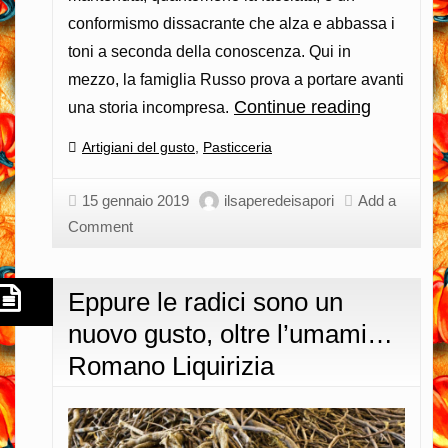
conformismo dissacrante che alza e abbassa i
toni a seconda della conoscenza. Qui in
mezzo, la famiglia Russo prova a portare avanti
Continue reading
Pasticcer
una storia incompresa.
Russo:
Categories:
Artigiani del gusto
,
Pasticceria
com’era,
come
15 gennaio 2019
ilsaperedeisapori
Add a
non
Comment
è…
Maria
Eppure le radici sono un
Nevia,
nuovo gusto, oltre l’umami…
Anna
e
Romano Liquirizia
Salvatore
Russo