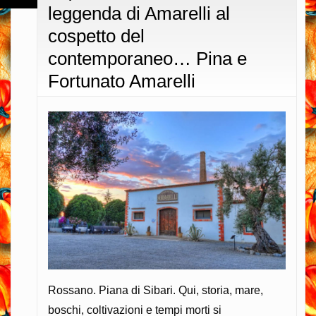
leggenda di Amarelli al
l’umami…
Romano
cospetto del
Liquirizia
contemporaneo… Pina e
Fortunato Amarelli
Rossano. Piana di Sibari. Qui, storia, mare,
boschi, coltivazioni e tempi morti si