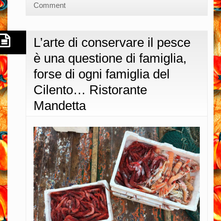
ha
Comment
il
tempo
L’arte di conservare il pesce
per
è una questione di famiglia,
lavorare
sulle
forse di ogni famiglia del
strutture…
Cilento… Ristorante
Giuseppe
Mandetta
Manilia