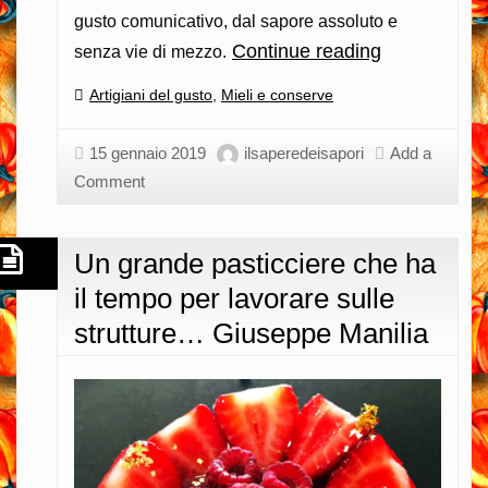
gusto comunicativo, dal sapore assoluto e
Continue reading
Liquirizia
senza vie di mezzo.
calabrese:
Categories:
Artigiani del gusto
,
Mieli e conserve
la
leggenda
15 gennaio 2019
ilsaperedeisapori
Add a
di
Comment
Amarelli
al
Un grande pasticciere che ha
cospetto
il tempo per lavorare sulle
del
contempor
strutture… Giuseppe Manilia
Pina
e
Fortunato
Amarelli