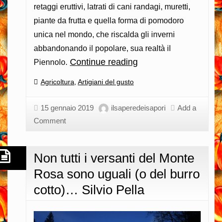
retaggi eruttivi, latrati di cani randagi, muretti,
piante da frutta e quella forma di pomodoro
unica nel mondo, che riscalda gli inverni
abbandonando il popolare, sua realtà il
Continue reading
Giolì:
Piennolo.
Piennolo
Categories:
Agricoltura
,
Artigiani del gusto
del
Vesuvio
15 gennaio 2019
ilsaperedeisapori
Add a
e
Comment
realtà…
Angelo
Non tutti i versanti del Monte
Di
Rosa sono uguali (o del burro
Giacomo
cotto)… Silvio Pella