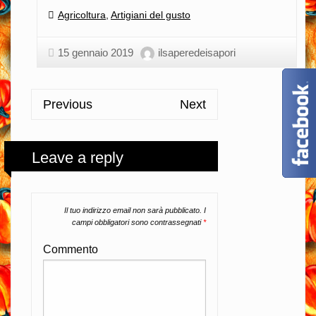
Categories:
Agricoltura
,
Artigiani del gusto
15 gennaio 2019
ilsaperedeisapori
Previous
Next
Leave a reply
Il tuo indirizzo email non sarà pubblicato.
I
campi obbligatori sono contrassegnati
*
Commento