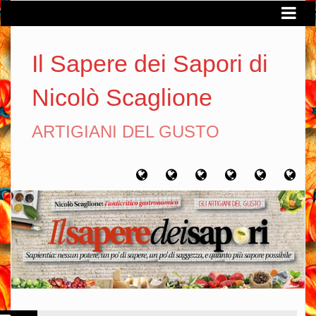
Il Sapere dei Sapori di
Nicolò Scaglione
ARTIGIANI DEL GUSTO
Home
Chi
Artigiani
Viaggi
Filosofia
Con
sono
del
del
del
gusto
gusto
gusto