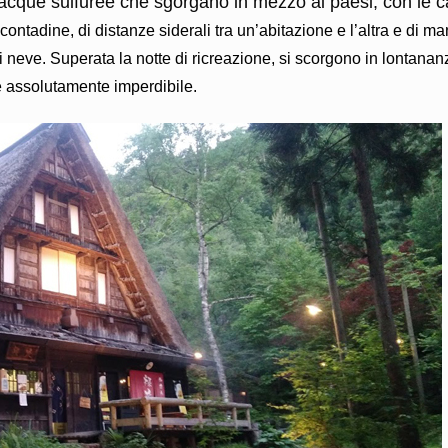
n acque sulfuree che sgorgano in mezzo ai paesi, con le 
ntadine, di distanze siderali tra un’abitazione e l’altra e di ma
 neve. Superata la notte di ricreazione, si scorgono in lontanan
e assolutamente imperdibile.