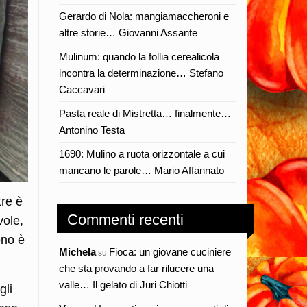
Gerardo di Nola: mangiamaccheroni e
altre storie… Giovanni Assante
Mulinum: quando la follia cerealicola
incontra la determinazione… Stefano
Caccavari
Pasta reale di Mistretta… finalmente…
Antonino Testa
1690: Mulino a ruota orizzontale a cui
mancano le parole… Mario Affannato
tre è
Commenti recenti
vole,
eno è
Michela
Fioca: un giovane cuciniere
su
che sta provando a far rilucere una
valle… Il gelato di Juri Chiotti
gli