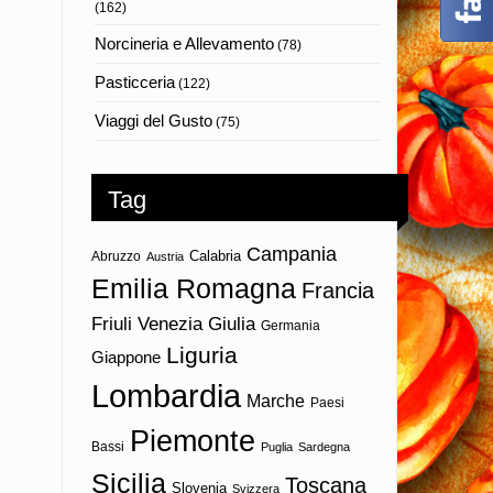
(162)
Norcineria e Allevamento
(78)
Pasticceria
(122)
Viaggi del Gusto
(75)
Tag
Campania
Calabria
Abruzzo
Austria
Emilia Romagna
Francia
Friuli Venezia Giulia
Germania
Liguria
Giappone
Lombardia
Marche
Paesi
Piemonte
Bassi
Puglia
Sardegna
Sicilia
Toscana
Slovenia
Svizzera