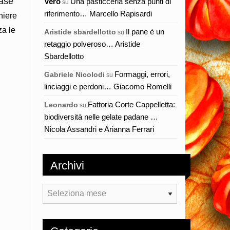
case
Vero
Una pasticceria senza punti di
su
riferimento… Marcello Rapisardi
niere
za le
Il pane è un
Aristide sbardellotto
su
retaggio polveroso… Aristide
Sbardellotto
Formaggi, errori,
Gabriele Nicolodi
su
linciaggi e perdoni… Giacomo Romelli
Fattoria Corte Cappelletta:
Leonardo
su
biodiversità nelle gelate padane …
Nicola Assandri e Arianna Ferrari
Archivi
Archivi