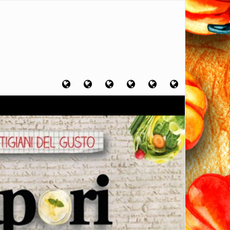
Home
Chi
Artigiani
Viaggi
Filosofia
Contatti
sono
del
del
del
gusto
gusto
gusto