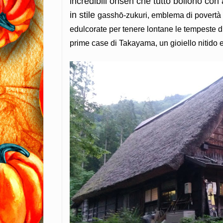
incredibili onsen che tutto bollono co
in stile
gasshō-zukuri, emblema di povertà co
edulcorate per tenere lontane le tempeste di
prime case di Takayama, un gioiello nitido 