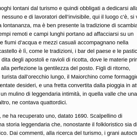
uoghi lontani dal turismo e quindi obbligati a dedicarsi all
nessuno e di lavoratori dell’invisibile, qui il luogo c’è, si
la lontananza, ma è ben presente la tradizione di scambia
 tempi remoti e campi lunghi portano ad affacciarsi su un
dove fiumi d’acqua e mezzi casuali accompagnano nella
stello è lì, come le tradizioni, i bar del paese e le pasti
dita degli apostoli e ravioli di ricotta, dove le materie pr
lla perfezione la gentilezza del posto. Figli di ritorno,
e turista dall’orecchio lungo, il Maiorchino come formaggi
ntate desideri, e una fretta convertita dalla pioggia in at
 un mulino di leggendaria intimità, in quella valle che una
altro, ne contava quattordici.
 ne ha recuperato uno, datato 1690. Scalpellino di
storia leggendaria che, nonostante il folkloristico sia d
ico. Dai commenti, alla ricerca del turismo, i grani autoct