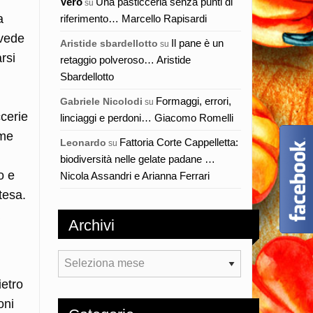
Vero
Una pasticceria senza punti di
su
a
riferimento… Marcello Rapisardi
 vede
Il pane è un
Aristide sbardellotto
su
rsi
retaggio polveroso… Aristide
Sbardellotto
Formaggi, errori,
Gabriele Nicolodi
su
ccerie
linciaggi e perdoni… Giacomo Romelli
ime
Fattoria Corte Cappelletta:
Leonardo
su
biodiversità nelle gelate padane …
o e
Nicola Assandri e Arianna Ferrari
tesa.
Archivi
Archivi
ietro
oni