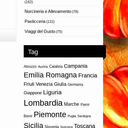
(162)
Norcineria e Allevamento
(78)
Pasticceria
(122)
Viaggi del Gusto
(75)
Tag
Campania
Calabria
Abruzzo
Austria
Emilia Romagna
Francia
Friuli Venezia Giulia
Germania
Liguria
Giappone
Lombardia
Marche
Paesi
Piemonte
Bassi
Puglia
Sardegna
Sicilia
Toscana
Slovenia
Svizzera