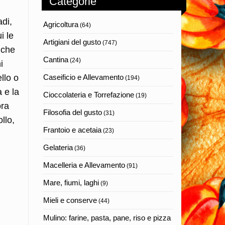
Categorie
adi,
Agricoltura
(64)
i le
Artigiani del gusto
(747)
 che
Cantina
(24)
i
llo o
Caseificio e Allevamento
(194)
a e la
Cioccolateria e Torrefazione
(19)
ora
Filosofia del gusto
(31)
llo,
Frantoio e acetaia
(23)
Gelateria
(36)
Macelleria e Allevamento
(91)
Mare, fiumi, laghi
(9)
Mieli e conserve
(44)
Mulino: farine, pasta, pane, riso e pizza