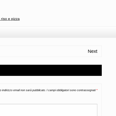
l
ondividi
 riso e pizza
Next
uo indirizzo email non sarà pubblicato.
I campi obbligatori sono contrassegnati
*