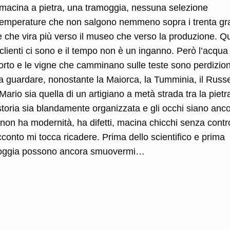
macina a pietra, una tramoggia, nessuna selezione
o, temperature che non salgono nemmeno sopra i trenta gr
 che vira più verso il museo che verso la produzione. Qu
clienti ci sono e il tempo non è un inganno. Però l’acqua
 l’orto e le vigne che camminano sulle teste sono perdizion
lì a guardare, nonostante la Maiorca, la Tumminia, il Russe
Mario sia quella di un artigiano a metà strada tra la pietr
a storia sia blandamente organizzata e gli occhi siano anc
non ha modernità, ha difetti, macina chicchi senza contro
cconto mi tocca ricadere. Prima dello scientifico e prima
a pioggia possono ancora smuovermi…