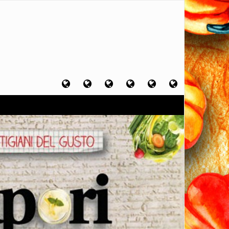
Home
Chi
Artigiani
Viaggi
Filosofia
Contatti
sono
del
del
del
gusto
gusto
gusto