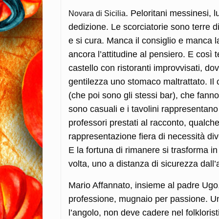
. Peloritani messinesi, l
Novara di Sicilia
dedizione. Le scorciatorie sono terre di 
e si cura. Manca il consiglio e manca 
ancora l’attitudine al pensiero. E così
castello con ristoranti improvvisati, 
gentilezza uno stomaco maltrattato. Il ca
(che poi sono gli stessi bar), che fanno 
sono casuali e i tavolini rappresentano a
professori prestati al racconto, qualch
rappresentazione fiera di necessità dive
E la fortuna di rimanere si trasforma in
volta, uno a distanza di sicurezza dall’
Mario Affannato, insieme al padre Ugo,
professione, mugnaio per passione. Una 
l’angolo, non deve cadere nel folklorist