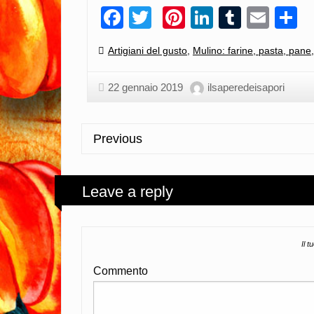
Facebook
Twitter
Pinterest
LinkedIn
Tumblr
Emai
C
Categories:
Artigiani del gusto
,
Mulino: farine, pasta, pane,
22 gennaio 2019
ilsaperedeisapori
Previous
Leave a reply
Il t
Commento