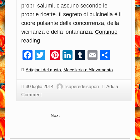
propri salumi, ciascuno secondo le
proprie ricette. Il segreto di pulcinella è il
cuore pulsante della concorrenza, della
vicinanza e della lontananza.
Continue
reading
Ogni
paese
Facebook
Twitter
Pinterest
LinkedIn
Tumblr
Email
Condiv
il
suo
Categories:
Artigiani del gusto
,
Macelleria e Allevamento
macellaio…
Simone
30 luglio 2014
ilsaperedeisapori
Add a
Ceccotti
Comment
Next