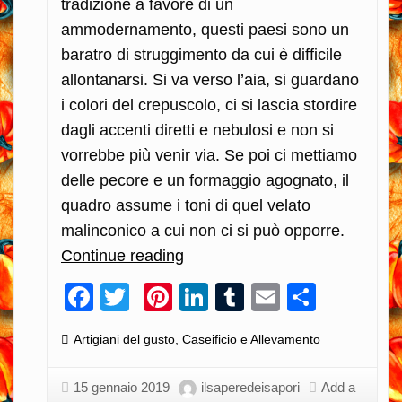
tradizione a favore di un
ammodernamento, questi paesi sono un
baratro di struggimento da cui è difficile
allontanarsi. Si va verso l’aia, si guardano
i colori del crepuscolo, ci si lascia stordire
dagli accenti diretti e nebulosi e non si
vorrebbe più venir via. Se poi ci mettiamo
delle pecore e un formaggio agognato, il
quadro assume i toni di quel velato
malinconico a cui non ci si può opporre.
Continue reading
L’Abbucciato
Aretino
Facebook
Twitter
Pinterest
LinkedIn
Tumblr
Email
Condiv
tra
latte
Categories:
Artigiani del gusto
,
Caseificio e Allevamento
crudo,
campi
15 gennaio 2019
ilsaperedeisapori
Add a