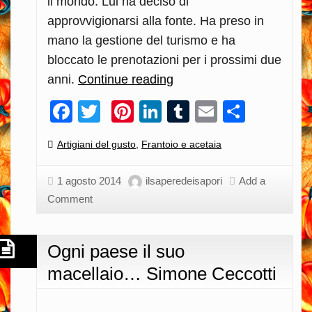
il mondo. Lui ha deciso di
approvvigionarsi alla fonte. Ha preso in
mano la gestione del turismo e ha
bloccato le prenotazioni per i prossimi due
anni.
Continue reading
L’imprenditoria
senza
Facebook
Twitter
Pinterest
LinkedIn
Tumblr
Email
Condiv
reticenze…
Gianluigi
Categories:
Artigiani del gusto
,
Frantoio e acetaia
Fagiolini
1 agosto 2014
ilsaperedeisapori
Add a
Comment
Ogni paese il suo
macellaio… Simone Ceccotti