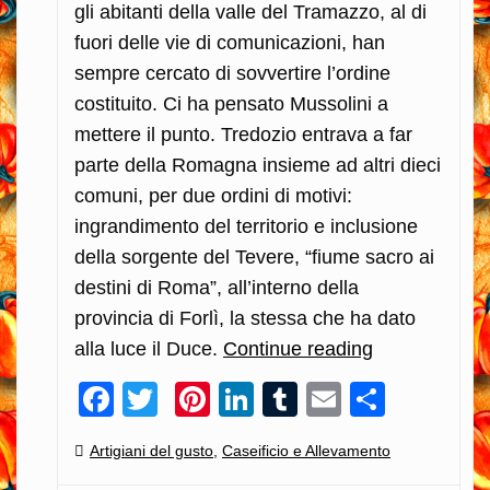
gli abitanti della valle del Tramazzo, al di
fuori delle vie di comunicazioni, han
sempre cercato di sovvertire l’ordine
costituito. Ci ha pensato Mussolini a
mettere il punto. Tredozio entrava a far
parte della Romagna insieme ad altri dieci
comuni, per due ordini di motivi:
ingrandimento del territorio e inclusione
della sorgente del Tevere, “fiume sacro ai
destini di Roma”, all’interno della
provincia di Forlì, la stessa che ha dato
alla luce il Duce.
Continue reading
Pastori
sardi
Facebook
Twitter
Pinterest
LinkedIn
Tumblr
Email
Condiv
nella
Romagna
Categories:
Artigiani del gusto
,
Caseificio e Allevamento
Toscana…