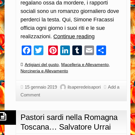
regalano ossa da mordere, i rapporti
sociali sono un romanzo giornaliero dove
perderci la testa. Qui, Simone Fracassi
officia ogni giorno i suoi riti e le sue
realizzazioni.
Continue reading
Tra
Chianine
Facebook
Twitter
Pinterest
LinkedIn
Tumblr
Email
Condiv
e
maiali
Categories:
Artigiani del gusto
,
Macelleria e Allevamento
,
grigi,
Norcineria e Allevamento
il
macellaio
15 gennaio 2019
ilsaperedeisapori
Add a
Comment
non
ha
scorciatoie…
Pastori sardi nella Romagna
Simone
Toscana… Salvatore Urrai
Fracassi