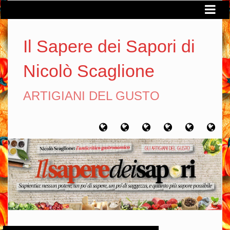
Il Sapere dei Sapori di
Nicolò Scaglione
ARTIGIANI DEL GUSTO
Home
Chi
Artigiani
Viaggi
Filosofia
Con
sono
del
del
del
gusto
gusto
gusto