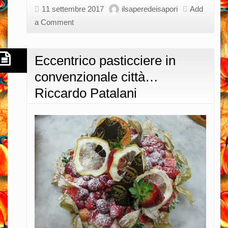
Salvatore
11 settembre 2017
ilsaperedeisapori
Add
Urrai
a Comment
Eccentrico pasticciere in
convenzionale città…
Riccardo Patalani