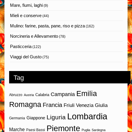
Mare, fiumi, laghi
(9)
Mieli e conserve
(44)
Mulino: farine, pasta, pane, riso e pizza
(162)
Norcineria e Allevamento
(78)
Pasticceria
(122)
Viaggi del Gusto
(75)
Tag
Emilia
Campania
Calabria
Abruzzo
Austria
Romagna
Francia
Friuli Venezia Giulia
Lombardia
Liguria
Giappone
Germania
Piemonte
Marche
Paesi Bassi
Puglia
Sardegna