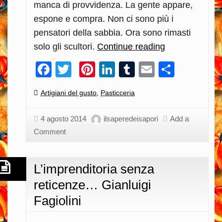
manca di provvidenza. La gente appare,
espone e compra. Non ci sono più i
pensatori della sabbia. Ora sono rimasti
solo gli scultori.
Continue reading
Eccentrico
pasticciere
Facebook
Twitter
Pinterest
LinkedIn
Tumblr
Email
Condiv
in
convenzionale
Categories:
Artigiani del gusto
,
Pasticceria
città…
Riccardo
4 agosto 2014
ilsaperedeisapori
Add a
Patalani
Comment
L’imprenditoria senza
reticenze… Gianluigi
Fagiolini