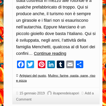
stata costretta in mezzo alle rotonde e a
qualche prefabbricato di troppo. Qui si
produce anche, il turismo non è sempre
un girasole e i filari non si esauriscono
nell’autarchia. Eppure Marciano è un
piccolo gioiello dove basta l’italiano. Qui si
è sviluppata, negli anni, l’attività della
famiglia Menchetti, qualcosa al di fuori dei
confini…
Continue reading
Qualità
dentro
Facebook
Twitter
Pinterest
LinkedIn
Tumblr
Email
Condiv
la
quantità:
Categories:
Artigiani del gusto
,
Mulino: farine, pasta, pane, riso
la
e pizza
storia
e
15 gennaio 2019
ilsaperedeisapori
Add a
Comment
il