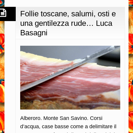
desiderio…
Panificio
Follie toscane, salumi, osti e
Menchetti
una gentilezza rude… Luca
Basagni
Alberoro. Monte San Savino. Corsi
d’acqua, case basse come a delimitare il