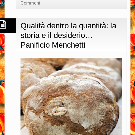
di
Comment
girasole
e
Qualità dentro la quantità: la
pecore
storia e il desiderio…
sarde…
Panificio Menchetti
Vinicio
Giallini