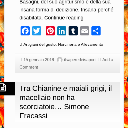
Basagni, del suo agriturismo e della sua
insana forma di dedizione. Insana perché
disabitata.
Continue reading
Follie
toscane,
Facebook
Twitter
Pinterest
LinkedIn
Tumblr
Email
Condiv
salumi,
osti
Categories:
Artigiani del gusto
,
Norcineria e Allevamento
e
una
15 gennaio 2019
ilsaperedeisapori
Add a
gentilezza
Comment
rude…
Luca
Tra Chianine e maiali grigi, il
Basagni
macellaio non ha
scorciatoie… Simone
Fracassi