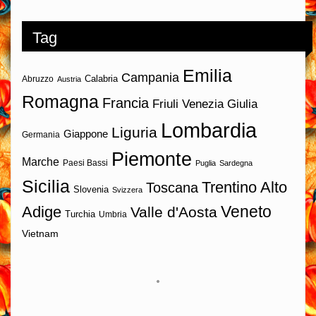
Tag
Emilia
Campania
Calabria
Abruzzo
Austria
Romagna
Francia
Friuli Venezia Giulia
Lombardia
Liguria
Giappone
Germania
Piemonte
Marche
Paesi Bassi
Puglia
Sardegna
Sicilia
Trentino Alto
Toscana
Slovenia
Svizzera
Veneto
Adige
Valle d'Aosta
Turchia
Umbria
Vietnam