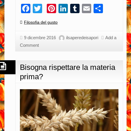
Braunvieh:
Facebook
Twitter
Pinterest
LinkedIn
Tumblr
Email
Condiv
un
costoso
Categories:
Filosofia del gusto
ritorno
alle
9 dicembre 2016
ilsaperedeisapori
Add a
origini…
Comment
Bisogna rispettare la materia
prima?