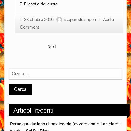
tra
Categories:
Filosofia del gusto
musica
e
28 ottobre 2016
ilsaperedeisapori
Add a
veganismo…
Comment
Next
Articoli recenti
Paradigma italiano di pasticceria (ovvero come far volare i
dolci)… Sal De Riso