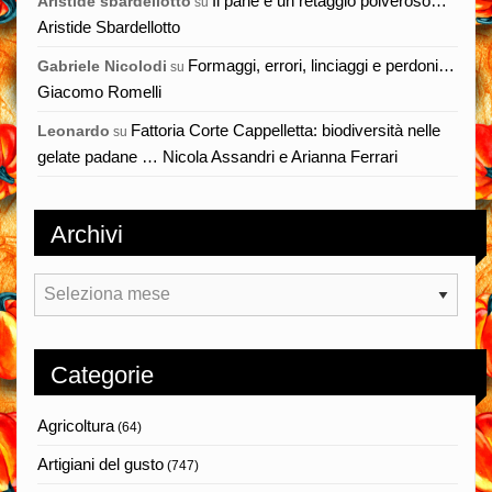
Il pane è un retaggio polveroso…
Aristide sbardellotto
su
Aristide Sbardellotto
Formaggi, errori, linciaggi e perdoni…
Gabriele Nicolodi
su
Giacomo Romelli
Fattoria Corte Cappelletta: biodiversità nelle
Leonardo
su
gelate padane … Nicola Assandri e Arianna Ferrari
Archivi
Archivi
Categorie
Agricoltura
(64)
Artigiani del gusto
(747)