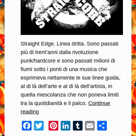
Straight Edge. Linea dritta. Sono passati
più di trent’anni dalla rivoluzione
punk/hardcore e sono passati milioni di
fiumi sotto i ponti di una musica che
esprimeva nettamente le sue linee guida,
al di là dell’arte e al di là dell’artista, in
quella mescolanza che non poneva limiti
tra la quotidianità e il palco.
Continue
reading
Lo
Straight
Facebook
Twitter
Pinterest
LinkedIn
Tumblr
Email
Condiv
Edge