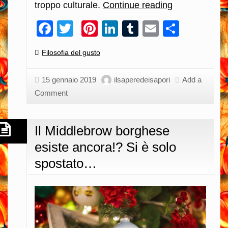
troppo culturale.
Continue reading
Per
una
Facebook
Twitter
Pinterest
LinkedIn
Tumblr
Email
Condiv
gastronomia
“engagé”
Categories:
Filosofia del gusto
(impegnata)
…
15 gennaio 2019
ilsaperedeisapori
Add a
Comment
Il Middlebrow borghese
esiste ancora!? Si è solo
spostato…