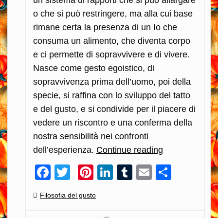
un sistema di rapporti che si può allargare
o che si può restringere, ma alla cui base
rimane certa la presenza di un Io che
consuma un alimento, che diventa corpo
e ci permette di sopravvivere e di vivere.
Nasce come gesto egoistico, di
sopravvivenza prima dell’uomo, poi della
specie, si raffina con lo sviluppo del tatto
e del gusto, e si condivide per il piacere di
vedere un riscontro e una conferma della
nostra sensibilità nei confronti
dell’esperienza.
Continue reading
La
convivialità
Facebook
Twitter
Pinterest
LinkedIn
Tumblr
Email
Condiv
è
stata
Categories:
Filosofia del gusto
capita