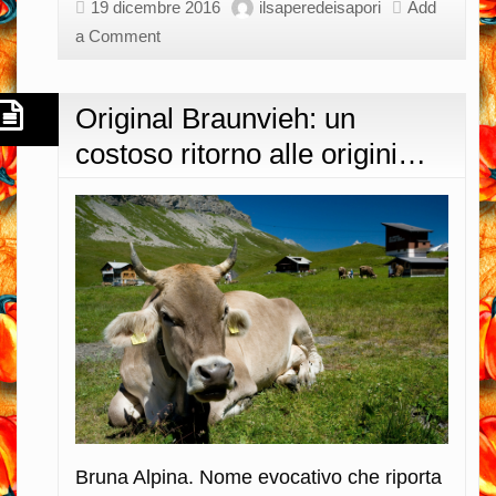
o
19 dicembre 2016
ilsaperedeisapori
Add
è
a Comment
stata
rapita?
Original Braunvieh: un
costoso ritorno alle origini…
Bruna Alpina. Nome evocativo che riporta