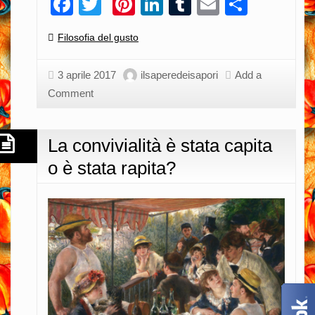
Facebook
Twitter
Pinterest
LinkedIn
Tumblr
Email
Condiv
Categories:
Filosofia del gusto
3 aprile 2017
ilsaperedeisapori
Add a
Comment
La convivialità è stata capita
o è stata rapita?