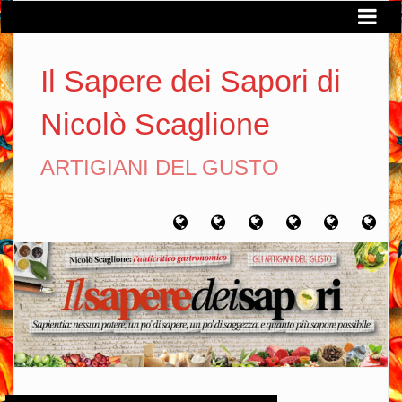
Il Sapere dei Sapori di
Nicolò Scaglione
ARTIGIANI DEL GUSTO
Home
Chi
Artigiani
Viaggi
Filosofia
Con
sono
del
del
del
gusto
gusto
gusto