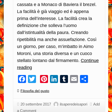
cassata e a Monaco di Baviera il brezel.
La facilità è già viaggio ed è appena
prima dell’interesse. La facilità crea la
definizione che solleva l’uomo
dall’istintualità della paura. Creando
ripetibilità ma anche assuefazione. Così
un giorno, per caso, m’imbatto in Aimo
Moroni, una storia diversa e un cuoco
stellato lontano dal firmamento.
Continue
reading
Scegliere
la
Facebook
Twitter
Pinterest
LinkedIn
Tumblr
Email
Condiv
materia
prima
Categories:
Filosofia del gusto
è
l’unica
20 settembre 2017
ilsaperedeisapori
Add
strada
a Comment