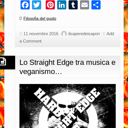
Facebook
Twitter
Pinterest
LinkedIn
Tumblr
Email
Condiv
la
materia
Categories:
Filosofia del gusto
prima?
11 novembre 2016
ilsaperedeisapori
Add
a Comment
Lo Straight Edge tra musica e
veganismo…