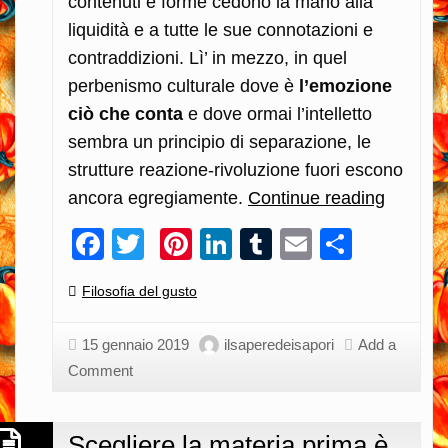
contenuti e forme cedono la mano alla
liquidità e a tutte le sue connotazioni e
contraddizioni. Lì’ in mezzo, in quel
perbenismo culturale dove è
l’emozione
ciò che conta
e dove ormai l’intelletto
sembra un principio di separazione, le
strutture reazione-rivoluzione fuori escono
ancora egregiamente.
Continue reading
Il
Middle
Facebook
Twitter
Pinterest
LinkedIn
Tumblr
Email
Condiv
borghe
esiste
Categories:
Filosofia del gusto
ancora!
Si
15 gennaio 2019
ilsaperedeisapori
Add a
è
Comment
solo
sposta
Scegliere la materia prima è