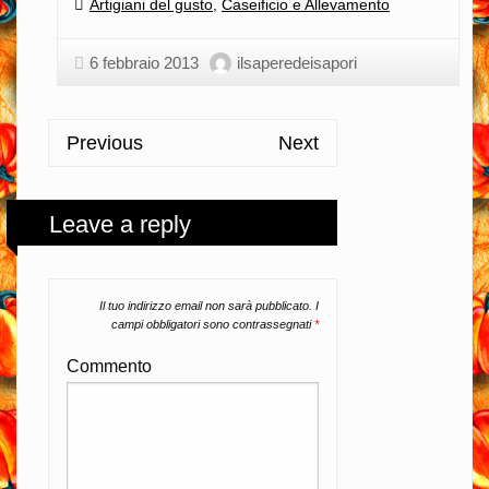
Categories:
Artigiani del gusto
,
Caseificio e Allevamento
6 febbraio 2013
ilsaperedeisapori
Previous
Next
Leave a reply
Il tuo indirizzo email non sarà pubblicato.
I
campi obbligatori sono contrassegnati
*
Commento