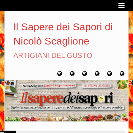
Il Sapere dei Sapori di
Nicolò Scaglione
ARTIGIANI DEL GUSTO
Home
Chi
Artigiani
Viaggi
Filosofia
Con
sono
del
del
del
gusto
gusto
gusto