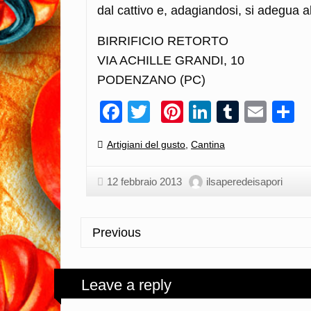
dal cattivo e, adagiandosi, si adegua a
BIRRIFICIO RETORTO
VIA ACHILLE GRANDI, 10
PODENZANO (PC)
Facebook
Twitter
Pinterest
LinkedIn
Tumblr
Emai
C
Categories:
Artigiani del gusto
,
Cantina
12 febbraio 2013
ilsaperedeisapori
Previous
Leave a reply