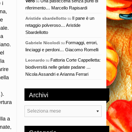
Vero
Una pasticceria senza punti di
su
 i
riferimento… Marcello Rapisardi
na,
Il pane è un
Aristide sbardellotto
su
le
retaggio polveroso… Aristide
ale.
Sbardellotto
la
Formaggi, errori,
Gabriele Nicolodi
su
iano.
linciaggi e perdoni… Giacomo Romelli
el
Fattoria Corte Cappelletta:
Leonardo
(la
su
biodiversità nelle gelate padane …
rire
Nicola Assandri e Arianna Ferrari
ella
).
Archivi
rtura
Archivi
lla a
gnate,