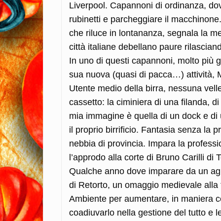
Liverpool. Capannoni di ordinanza, dove 
rubinetti e parcheggiare il macchinone
che riluce in lontananza, segnala la me
città italiane debellano paure rilascian
In uno di questi capannoni, molto più g
sua nuova (quasi di pacca…) attività, M
Utente medio della birra, nessuna vell
cassetto: la ciminiera di una filanda, di
mia immagine è quella di un dock e di 
il proprio birrificio. Fantasia senza la
nebbia di provincia. Impara la profess
l’approdo alla corte di Bruno Carilli d
Qualche anno dove imparare da un agro
di Retorto, un omaggio medievale alla 
Ambiente per aumentare, in maniera con
coadiuvarlo nella gestione del tutto e l