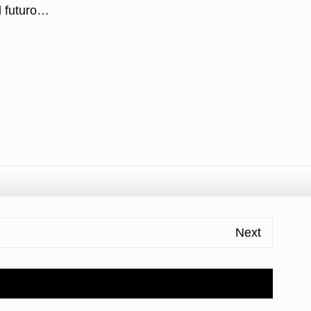
l futuro…
l
ondividi
Next