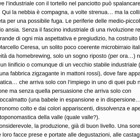
l’industriale con il tortello nel panciotto può spalancare
. Qui la nebbia è compagna, a volte strenua… ma la colli
ta per una possibile fuga. Le periferie delle medio-picco
do ansia. Senza il fascino industriale di una rivoluzione re
rande di ogni mia aspettativa e pregiudizio, ha costruito 
arcello Ceresa, un solito poco coerente microbirraio ital
eità da homebrewing, solo un sogno riposto (per ora…) n
 un linificio o comunque di un vecchio stabile industriale 
una fabbrica zigzagante in mattoni rossi), dove fare appa
 pratica… che arriva solo con l’impiego in uno di quei pub n
ione ma senza quella persuasione che arriva solo con
i Toccalmatto (una babele in espansione e in dispersione…
nomo colto e dai colori appariscenti, dissolvenza e ape
toponomastica della valle (quale valle?).
siderevole, la produzione, già di buon livello. Una sore
e loro facce prese e portate alle degustazioni, alle casta