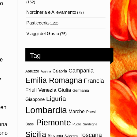
(162)
no
Norcineria e Allevamento
(78)
Pasticceria
(122)
Viaggi del Gusto
(75)
Tag
te
Campania
Calabria
Abruzzo
Austria
,
Emilia Romagna
Francia
Friuli Venezia Giulia
Germania
Liguria
Giappone
ben
Lombardia
Marche
Paesi
Piemonte
nna
Bassi
Puglia
Sardegna
Sicilia
uono
Toscana
Slovenia
Svizzera