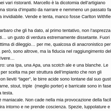
ei vari ristoranti. Marcello è la dicotomia dell’artigiano
a storia d’impatto da narrare e nemmeno un passato fat
a invidiabile. Vende e tenta, manco fosse Carlton Withfie
arbaro che gli ha dato, al primo tentativo, non l’asprezza
ti… un gusto di verdura estremamente dissetante. Fuori 
vittima di dileggio… per me, qualcosa di anacronistico per
de, però, sono altrove, ma la fiducia nel raggiungimento de
rivere…
tro: una Ipa, una Apa, una scotch ale e una blanche. Le
er scelta ma per struttura dell’impianto che non gli
n lieviti “lager”, le birre acide sono lontane dal suo gus
rne, stout, triple (meglio porter) e barricate sono in fas
 testa.
on è maniacale. Non cade nella mia provocazione della facil
ira intorno e ne prende coscienza. Spezie, luppolature e