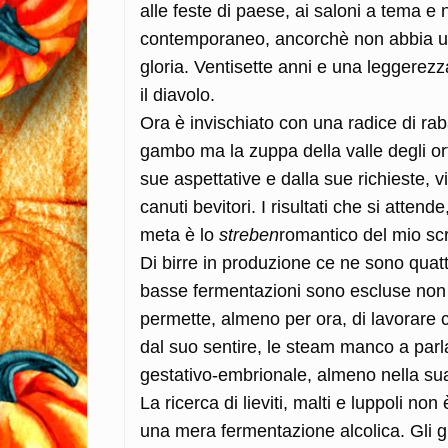
alle feste di paese, ai saloni a tema e n
contemporaneo, ancorchè non abbia un
gloria. Ventisette anni e una leggerezz
il diavolo.
Ora è invischiato con una radice di rab
gambo ma la zuppa della valle degli or
sue aspettative e dalla sue richieste, 
canuti bevitori. I risultati che si atten
meta è lo
streben
romantico del mio sc
Di birre in produzione ce ne sono quat
basse fermentazioni sono escluse non p
permette, almeno per ora, di lavorare co
dal suo sentire, le steam manco a parla
gestativo-embrionale, almeno nella sua
La ricerca di lieviti, malti e luppoli n
una mera fermentazione alcolica. Gli g