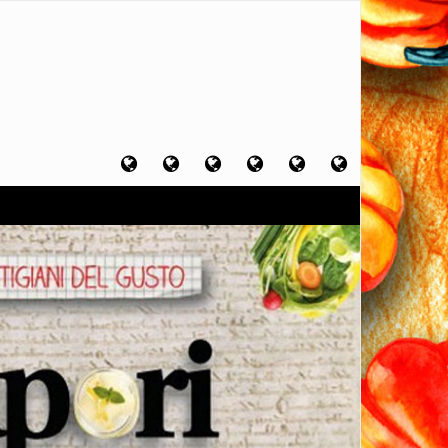
Home
Chi
Artigiani
Viaggi
Filosofia
Contatti
sono
del
del
del
gusto
gusto
gusto