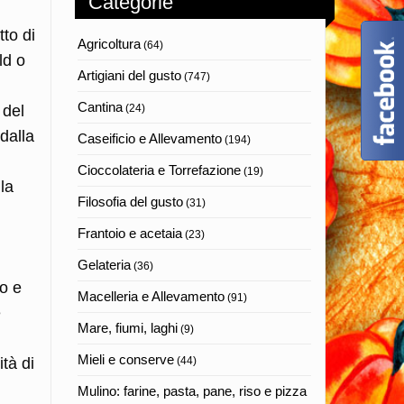
Categorie
to di
Agricoltura
(64)
ld o
Artigiani del gusto
(747)
Cantina
 del
(24)
dalla
Caseificio e Allevamento
(194)
Cioccolateria e Torrefazione
(19)
lla
Filosofia del gusto
(31)
Frantoio e acetaia
(23)
Gelateria
(36)
to e
Macelleria e Allevamento
(91)
e
Mare, fiumi, laghi
(9)
Mieli e conserve
ità di
(44)
Mulino: farine, pasta, pane, riso e pizza