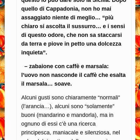
questo lo può dare solo la Sicilia. Dopo
quello di Cappadonia, non ho mai
assaggiato niente di meglio… “più
chiaro si ascolta il sussurro… e i sensi
di questo odore, che non sa staccarsi
da terra e piove in petto una dolcezza
inquieta”.
– zabaione con caffè e marsala:
l’uovo non nasconde il caffè che esalta
il marsala… soave.
Alcuni gusti sono chiaramente “normali”
(l’arancia…), alcuni sono “solamente”
buoni (mandarino e mandorla), ma in
ognuno di essi c’è una ricerca
principesca, maniacale e silenziosa, nel