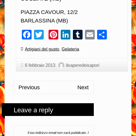
PIAZZA CAVOUR, 12/2
BARLASSINA (MB)
Facebook
Twitter
Pinterest
LinkedIn
Tumblr
Email
Condiv
Categories:
Artigiani del gusto
,
Gelateria
6 febbraio 2013
ilsaperedeisapori
Previous
Next
Leave a reply
Il tuo indirizzo email non sarà pubblicato.
I