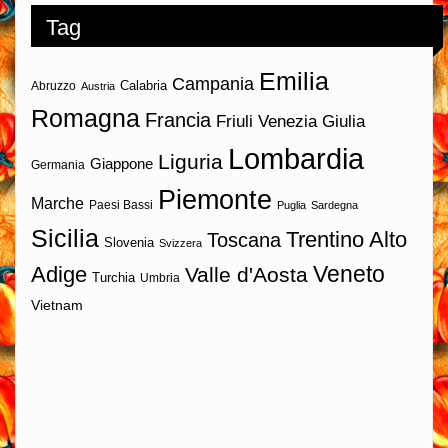
Tag
Emilia
Campania
Calabria
Abruzzo
Austria
Romagna
Francia
Friuli Venezia Giulia
Lombardia
Liguria
Giappone
Germania
Piemonte
Marche
Paesi Bassi
Puglia
Sardegna
Sicilia
Trentino Alto
Toscana
Slovenia
Svizzera
Veneto
Adige
Valle d'Aosta
Turchia
Umbria
Vietnam