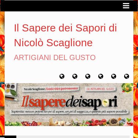
Il Sapere dei Sapori di
Nicolò Scaglione
ARTIGIANI DEL GUSTO
Home
Chi
Artigiani
Viaggi
Filosofia
Con
sono
del
del
del
gusto
gusto
gusto