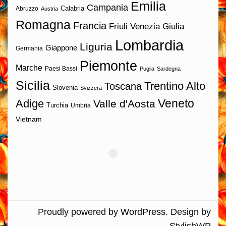
Emilia
Campania
Calabria
Abruzzo
Austria
Romagna
Francia
Friuli Venezia Giulia
Lombardia
Liguria
Giappone
Germania
Piemonte
Marche
Paesi Bassi
Puglia
Sardegna
Sicilia
Trentino Alto
Toscana
Slovenia
Svizzera
Veneto
Adige
Valle d'Aosta
Turchia
Umbria
Vietnam
Proudly powered by
WordPress
. Design by
StylishWP