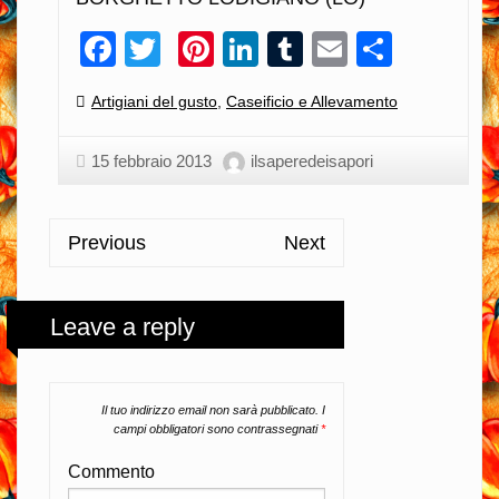
Facebook
Twitter
Pinterest
LinkedIn
Tumblr
Email
Condiv
Categories:
Artigiani del gusto
,
Caseificio e Allevamento
15 febbraio 2013
ilsaperedeisapori
Previous
Next
Leave a reply
Il tuo indirizzo email non sarà pubblicato.
I
campi obbligatori sono contrassegnati
*
Commento