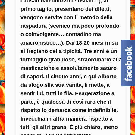
causati dall’utilizzo d’insilati…), al
primo taglio, presentano dei difetti,
vengono servite con il metodo della
raspadura (scenico ma poco profondo
o coinvolgente… contadino ma
anacronistico…). Dai 18-20 mesi in su
si fregiano della tipicità. Tre anni è un
formaggio granuloso, straordinario alla
masticazione e assolutamente saturo
di sapori. Il cinque anni, e qui Alberto
dà sfogo slla sua vanità, li mette, a
sentir lui, tutti in fila. Esagerazione a
parte, è qualcosa di così raro che il
rispetto lo demarca come indefinibile.
Invecchia in altra maniera rispetto a
tutti gli altri grana. È più chiaro, meno