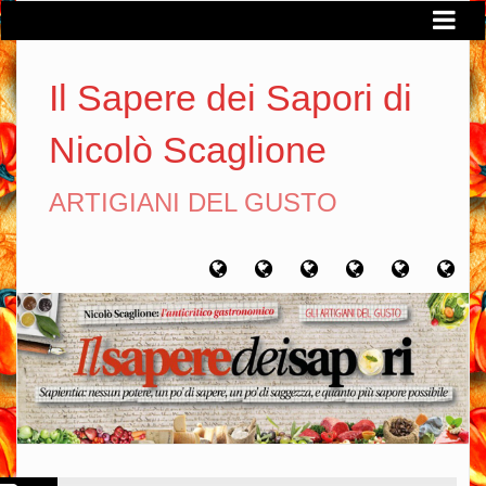
Il Sapere dei Sapori di
Nicolò Scaglione
ARTIGIANI DEL GUSTO
Home
Chi
Artigiani
Viaggi
Filosofia
Con
sono
del
del
del
gusto
gusto
gusto