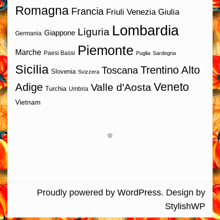
Romagna
Francia
Friuli Venezia Giulia
Lombardia
Liguria
Giappone
Germania
Piemonte
Marche
Paesi Bassi
Puglia
Sardegna
Sicilia
Trentino Alto
Toscana
Slovenia
Svizzera
Veneto
Adige
Valle d'Aosta
Turchia
Umbria
Vietnam
Proudly powered by
WordPress
. Design by
StylishWP