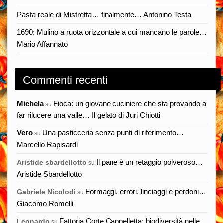
Pasta reale di Mistretta… finalmente… Antonino Testa
1690: Mulino a ruota orizzontale a cui mancano le parole…
Mario Affannato
Commenti recenti
Michela
Fioca: un giovane cuciniere che sta provando a
su
far rilucere una valle… Il gelato di Juri Chiotti
Vero
Una pasticceria senza punti di riferimento…
su
Marcello Rapisardi
Il pane è un retaggio polveroso…
Aristide sbardellotto
su
Aristide Sbardellotto
Formaggi, errori, linciaggi e perdoni…
Gabriele Nicolodi
su
Giacomo Romelli
Fattoria Corte Cappelletta: biodiversità nelle
Leonardo
su