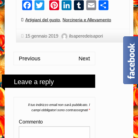
Facebook
Twitter
Pinterest
LinkedIn
Tumblr
Email
Condiv
Categories:
Artigiani del gusto
,
Norcineria e Allevamento
15 gennaio 2019
ilsaperedeisapori
Previous
Next
Leave a reply
Il tuo indirizzo email non sarà pubblicato.
I
campi obbligatori sono contrassegnati
*
Commento