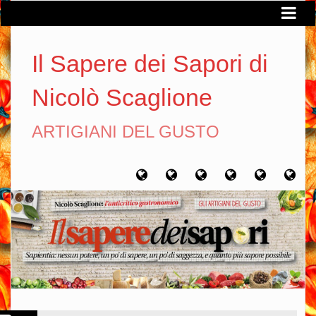
Il Sapere dei Sapori di
Nicolò Scaglione
ARTIGIANI DEL GUSTO
Home
Chi
Artigiani
Viaggi
Filosofia
Con
sono
del
del
del
gusto
gusto
gusto