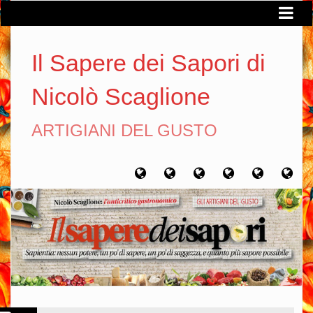
Il Sapere dei Sapori di
Nicolò Scaglione
ARTIGIANI DEL GUSTO
Home
Chi
Artigiani
Viaggi
Filosofia
Con
sono
del
del
del
gusto
gusto
gusto