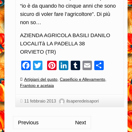
“io è da quando ho cinque anni che sono
sicuro di voler fare l’agricoltore”. Di più
non so…
AZIENDA AGRICOLA BASILI DANILO
LOCALITà LA PADELLA 38
ORVIETO (TR)
Facebook
Twitter
Pinterest
LinkedIn
Tumblr
Email
Condiv
Categories:
Artigiani del gusto
,
Caseificio e Allevamento
,
Frantoio e acetaia
11 febbraio 2013
ilsaperedeisapori
Previous
Next