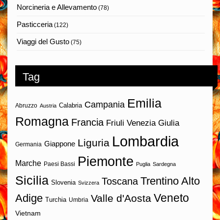
Norcineria e Allevamento
(78)
Pasticceria
(122)
Viaggi del Gusto
(75)
Tag
Emilia
Campania
Calabria
Abruzzo
Austria
Romagna
Francia
Friuli Venezia Giulia
Lombardia
Liguria
Giappone
Germania
Piemonte
Marche
Paesi Bassi
Puglia
Sardegna
Sicilia
Trentino Alto
Toscana
Slovenia
Svizzera
Veneto
Adige
Valle d'Aosta
Turchia
Umbria
Vietnam