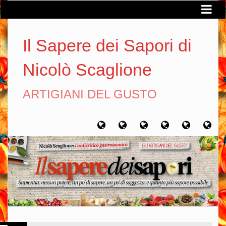
Il Sapere dei Sapori di
Nicolò Scaglione
ARTIGIANI DEL GUSTO
Home
Chi
Artigiani
Viaggi
Filosofia
Con
sono
del
del
del
gusto
gusto
gusto