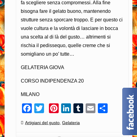
fa scegliere senza compromessi. Alla fine
bisogna fare il gelato buono, mantenendo
strutture senza sporcare troppo. E per questo ci
vuole cultura e la volontà di lasciare in bocca
una scelta al di là del gusto… altrimenti si
rischia il pedissequo, quelle creme che si
somigliano un po’ tutte…
GELATERIA GIOVA
CORSO INDIPENDENZA 20
MILANO
Facebook
Twitter
Pinterest
LinkedIn
Tumblr
Email
Condiv
Categories:
Artigiani del gusto
,
Gelateria