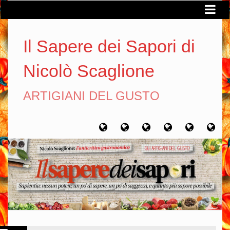
Il Sapere dei Sapori di
Nicolò Scaglione
ARTIGIANI DEL GUSTO
Home
Chi
Artigiani
Viaggi
Filosofia
Con
sono
del
del
del
gusto
gusto
gusto