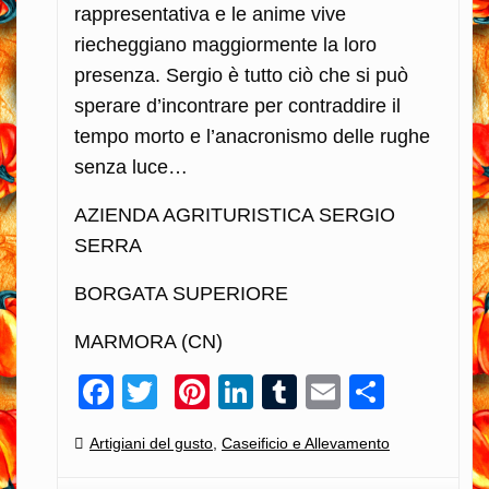
rappresentativa e le anime vive
riecheggiano maggiormente la loro
presenza. Sergio è tutto ciò che si può
sperare d’incontrare per contraddire il
tempo morto e l’anacronismo delle rughe
senza luce…
AZIENDA AGRITURISTICA SERGIO
SERRA
BORGATA SUPERIORE
MARMORA (CN)
Facebook
Twitter
Pinterest
LinkedIn
Tumblr
Email
Condiv
Categories:
Artigiani del gusto
,
Caseificio e Allevamento