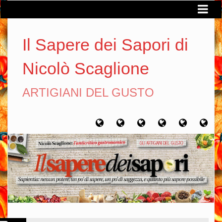
Il Sapere dei Sapori di
Nicolò Scaglione
ARTIGIANI DEL GUSTO
Home
Chi
Artigiani
Viaggi
Filosofia
Con
sono
del
del
del
gusto
gusto
gusto