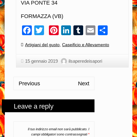
VIA PONTE 34
FORMAZZA (VB)
Facebook
Twitter
Pinterest
LinkedIn
Tumblr
Email
Condiv
Categories:
Artigiani del gusto
,
Caseificio e Allevamento
15 gennaio 2019
ilsaperedeisapori
Previous
Next
Leave a reply
Il tuo indirizzo email non sarà pubblicato.
I
campi obbligatori sono contrassegnati
*