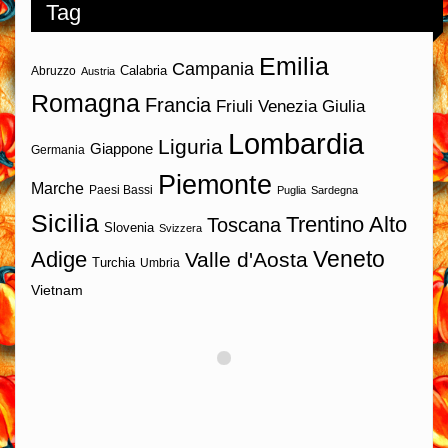
Tag
Emilia
Campania
Calabria
Abruzzo
Austria
Romagna
Francia
Friuli Venezia Giulia
Lombardia
Liguria
Giappone
Germania
Piemonte
Marche
Paesi Bassi
Puglia
Sardegna
Sicilia
Trentino Alto
Toscana
Slovenia
Svizzera
Veneto
Adige
Valle d'Aosta
Turchia
Umbria
Vietnam