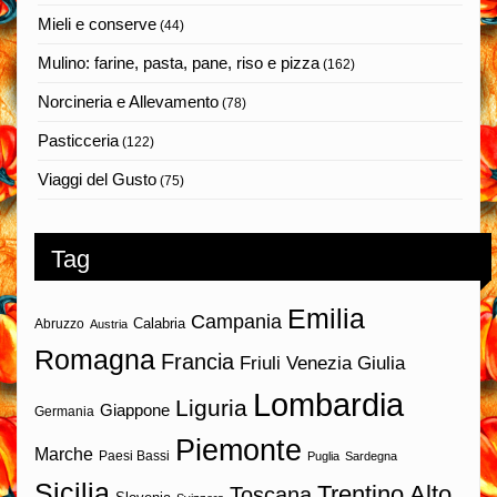
Mieli e conserve
(44)
Mulino: farine, pasta, pane, riso e pizza
(162)
Norcineria e Allevamento
(78)
Pasticceria
(122)
Viaggi del Gusto
(75)
Tag
Emilia
Campania
Calabria
Abruzzo
Austria
Romagna
Francia
Friuli Venezia Giulia
Lombardia
Liguria
Giappone
Germania
Piemonte
Marche
Paesi Bassi
Puglia
Sardegna
Sicilia
Trentino Alto
Toscana