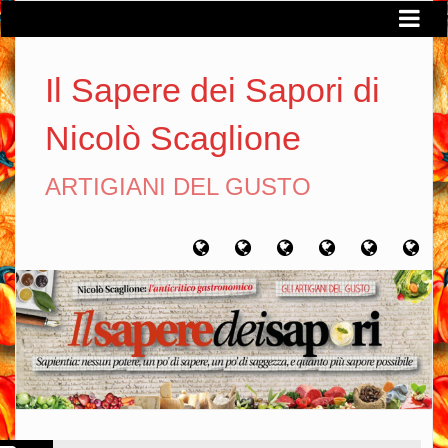
Il Sapere dei Sapori di
Nicolò Scaglione
ARTIGIANI DEL GUSTO
Home
Chi
Artigiani
Viaggi
Filosofia
Con
sono
del
del
del
gusto
gusto
gusto