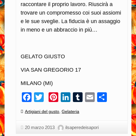
raccontare il proprio lavoro. Riuscirà a
trovare un compromesso coi suoi assiomi
e le sue sveglie. La fiducia è un assaggio
in meno e un abbraccio in più…
GELATO GIUSTO
VIA SAN GREGORIO 17
MILANO (MI)
Facebook
Twitter
Pinterest
LinkedIn
Tumblr
Email
Condiv
Categories:
Artigiani del gusto
,
Gelateria
20 marzo 2013
ilsaperedeisapori