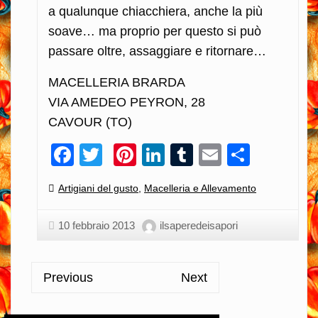
a qualunque chiacchiera, anche la più
soave… ma proprio per questo si può
passare oltre, assaggiare e ritornare…
MACELLERIA BRARDA
VIA AMEDEO PEYRON, 28
CAVOUR (TO)
Facebook
Twitter
Pinterest
LinkedIn
Tumblr
Email
Condiv
Categories:
Artigiani del gusto
,
Macelleria e Allevamento
10 febbraio 2013
ilsaperedeisapori
Previous
Next