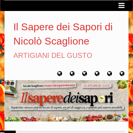
Il Sapere dei Sapori di
Nicolò Scaglione
ARTIGIANI DEL GUSTO
Home
Chi
Artigiani
Viaggi
Filosofia
Con
sono
del
del
del
gusto
gusto
gusto