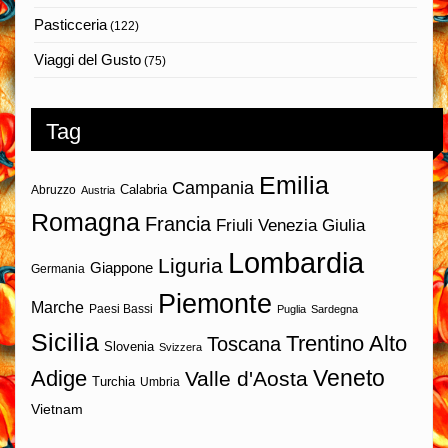
Pasticceria
(122)
Viaggi del Gusto
(75)
Tag
Emilia
Campania
Calabria
Abruzzo
Austria
Romagna
Francia
Friuli Venezia Giulia
Lombardia
Liguria
Giappone
Germania
Piemonte
Marche
Paesi Bassi
Puglia
Sardegna
Sicilia
Trentino Alto
Toscana
Slovenia
Svizzera
Veneto
Adige
Valle d'Aosta
Turchia
Umbria
Vietnam