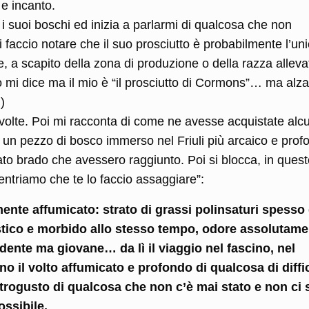
e incanto.
e i suoi boschi ed inizia a parlarmi di qualcosa che non
 faccio notare che il suo prosciutto è probabilmente l’uni
 a scapito della zona di produzione o della razza allevat
 mi dice ma il mio è “il prosciutto di Cormons”… ma alza
)
volte. Poi mi racconta di come ne avesse acquistate alc
n un pezzo di bosco immerso nel Friuli più arcaico e prof
ato brado che avessero raggiunto. Poi si blocca, in ques
entriamo che te lo faccio assaggiare”:
ente affumicato: strato di grassi polinsaturi spesso
elastico e morbido allo stesso tempo, odore assolutam
dente ma giovane… da lì il viaggio nel fascino, nel
o il volto affumicato e profondo di qualcosa di diffic
retrogusto di qualcosa che non c’è mai stato e non ci 
ossibile.