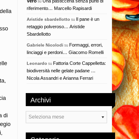
Vero
Una pasticceria senza punti di
su
riferimento… Marcello Rapisardi
della
Il pane è un
Aristide sbardellotto
su
retaggio polveroso… Aristide
esso
Sbardellotto
Formaggi, errori,
Gabriele Nicolodi
su
linciaggi e perdoni… Giacomo Romelli
lle
Fattoria Corte Cappelletta:
Leonardo
su
biodiversità nelle gelate padane …
Nicola Assandri e Arianna Ferrari
ta,
cia
Archivi
Archivi
a di
iegio
i,