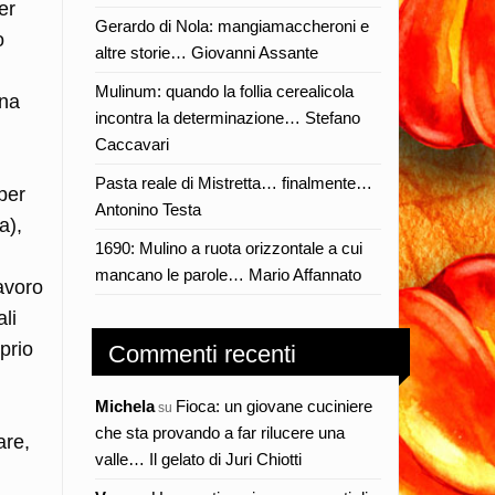
er
Gerardo di Nola: mangiamaccheroni e
o
altre storie… Giovanni Assante
Mulinum: quando la follia cerealicola
una
incontra la determinazione… Stefano
Caccavari
Pasta reale di Mistretta… finalmente…
 per
Antonino Testa
a),
1690: Mulino a ruota orizzontale a cui
mancano le parole… Mario Affannato
lavoro
li
prio
Commenti recenti
Michela
Fioca: un giovane cuciniere
su
che sta provando a far rilucere una
are,
valle… Il gelato di Juri Chiotti