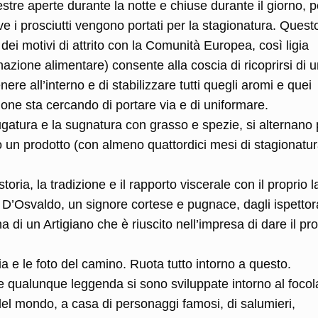
stre aperte durante la notte e chiuse durante il giorno, p
e i prosciutti vengono portati per la stagionatura. Quest
dei motivi di attrito con la Comunità Europea, così ligia
azione alimentare) consente alla coscia di ricoprirsi di 
re all’interno e di stabilizzare tutti quegli aromi e quei
ione sta cercando di portare via e di uniformare.
ciugatura e la sugnatura con grasso e spezie, si alternano
o un prodotto (con almeno quattordici mesi di stagionatur
storia, la tradizione e il rapporto viscerale con il proprio 
 D’Osvaldo, un signore cortese e pugnace, dagli ispettora
 di un Artigiano che è riuscito nell’impresa di dare il pro
ia e le foto del camino. Ruota tutto intorno a questo.
 qualunque leggenda si sono sviluppate intorno al focol
 del mondo, a casa di personaggi famosi, di salumieri,