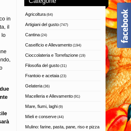
Categorie
Agricoltura
(64)
co in
Artigiani del gusto
(747)
a, il
 lo
Cantina
(24)
Caseificio e Allevamento
(194)
une
Cioccolateria e Torrefazione
(19)
ondo,
Filosofia del gusto
(31)
to
Frantoio e acetaia
(23)
Gelateria
(36)
 due
Macelleria e Allevamento
ente
(91)
Mare, fiumi, laghi
(9)
ile
Mieli e conserve
(44)
sarà
Mulino: farine, pasta, pane, riso e pizza