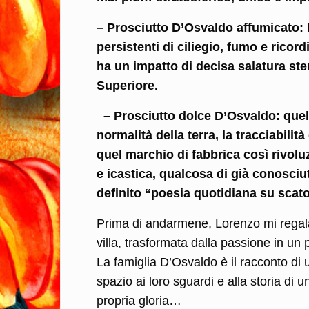
– Prosciutto D’Osvaldo affumicato: l
persistenti di ciliegio, fumo e ricord
ha un impatto di decisa salatura ste
Superiore.
– Prosciutto dolce D’Osvaldo: quell
normalità della terra, la tracciabili
quel marchio di fabbrica così rivolu
e icastica, qualcosa di già conosci
definito “poesia quotidiana su scatol
Prima di andarmene, Lorenzo mi regala
villa, trasformata dalla passione in un pr
La famiglia D’Osvaldo è il racconto di
spazio ai loro sguardi e alla storia di u
propria gloria…