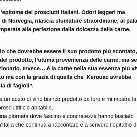
’epitome dei prosciutti italiani. Odori leggeri ma
i di Norvegia, rilascia sfumature straordinarie, al pal
mperata alla perfezione dalla dolcezza della carne.
o che dovrebbe essere il suo prodotto più scontato,
tà del prodotto, l’ottima provenienza delle carne, ma s
zionario. Invece… è la carne nella sua essenza più vi
uto ma con la grazia di quella che Kerouac avrebbe
a di fagioli”.
 un aceto di vino bianco prodotto da loro e mi mostra la
osciuttificio abitabile.
 una giornata dove fascino e concretezza hanno lasciato
n’Italia che continua a raccontare e a scrivere l’epitaffio d