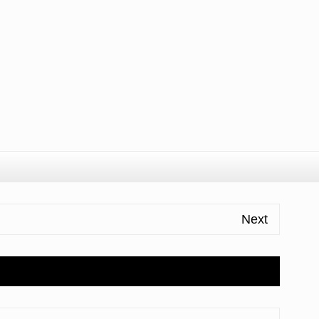
l
ondividi
Next