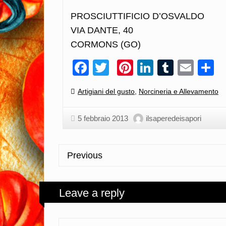
PROSCIUTTIFICIO D’OSVALDO
VIA DANTE, 40
CORMONS (GO)
Facebook
Twitter
Pinterest
LinkedIn
Tumblr
Emai
C
Categories:
Artigiani del gusto
,
Norcineria e Allevamento
5 febbraio 2013
ilsaperedeisapori
Previous
Leave a reply