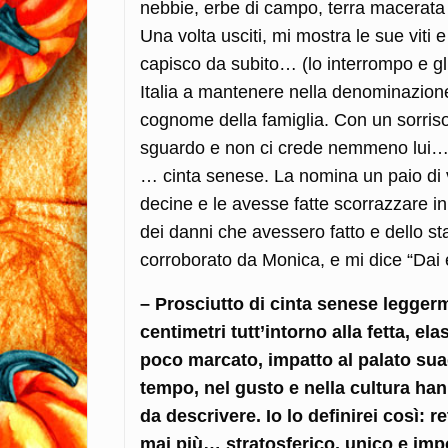
nebbie, erbe di campo, terra macerata 
Una volta usciti, mi mostra le sue viti 
capisco da subito… (lo interrompo e gli
Italia a mantenere nella denominazione,
cognome della famiglia. Con un sorriso
sguardo e non ci crede nemmeno lui…
… cinta senese. La nomina un paio di 
decine e le avesse fatte scorrazzare i
dei danni che avessero fatto e dello st
corroborato da Monica, e mi dice “Dai 
– Prosciutto di cinta senese leggerm
centimetri tutt’intorno alla fetta, 
poco marcato, impatto al palato sua
tempo, nel gusto e nella cultura hann
da descrivere. Io lo definirei così: 
mai più… stratosferico, unico e imp