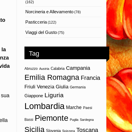
(162)
Norcineria e Allevamento
(78)
ato
Pasticceria
(122)
Viaggi del Gusto
(75)
 la
Tag
enza
vida
Campania
Calabria
Abruzzo
Austria
Emilia Romagna
Francia
Friuli Venezia Giulia
Germania
Liguria
 sua
Giappone
Lombardia
Marche
Paesi
Piemonte
ella
Bassi
Puglia
Sardegna
Sicilia
Toscana
Slovenia
Svizzera