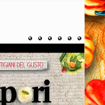
Home
Chi
Artigiani
Viaggi
Filosofia
Contatti
sono
del
del
del
gusto
gusto
gusto