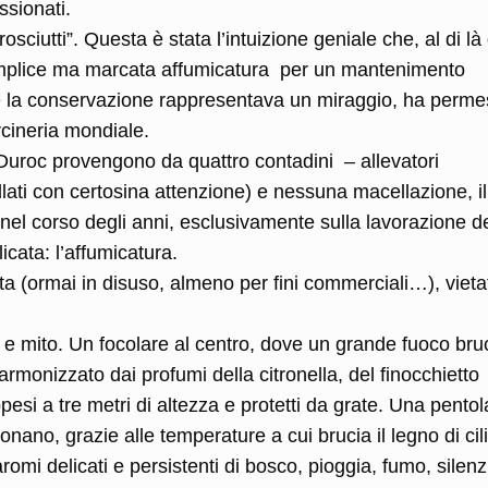
ssionati.
sciutti”. Questa è stata l’intuizione geniale che, al di là 
semplice ma marcata affumicatura per un mantenimento
ve la conservazione rappresentava un miraggio, ha perm
rcineria mondiale.
Duroc provengono da quattro contadini – allevatori
llati con certosina attenzione) e nessuna macellazione, il
nel corso degli anni, esclusivamente sulla lavorazione de
icata: l’affumicatura.
a (ormai in disuso, almeno per fini commerciali…), vieta
e e mito. Un focolare al centro, dove un grande fuoco bru
tto armonizzato dai profumi della citronella, del finocchietto
pesi a tre metri di altezza e protetti da grate. Una pentol
nano, grazie alle temperature a cui brucia il legno di cil
romi delicati e persistenti di bosco, pioggia, fumo, silenz