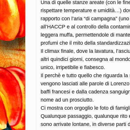
Una di quelle stanze areate (con le fine
rispettare temperature e umidità…) dov
rapporto con l’aria “di campagna” (uno 
all’HACCP e al controllo della contamin
leggera muffa, permettendole di mantene
profumi che il mito della standardizzaz
Il climax finale, dove la lavatura, l’as
altri quindici giorni, consegna al mond
unico, irripetibile e fiabesco.
Il perchè e tutto quello che riguarda la 
vengono lasciati alle parole di Lorenzo
baffi francesi e dalla cadenza sanguigna
nome ad un prosciutto.
Ci mostra con orgoglio le foto di famigl
Qualunque passaggio, qualunque rito e
sono arrivate lontane, in diverse parti