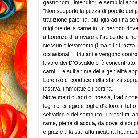
gastronomi, intenditori e semplici appa
“Non sopporto la puzza di porcile dei pro
tradizione paterna, più ligia ad una 
migliore della carne in un periodo do
a Lorenzo di arrivare all’apice della no
Nessun allevamento (i maiali di razza 
occasionali – friulani e vengono contro
lavoro dei D’Osvaldo si è concentrato, 
carni… e sull’anima della genialità appl
Lorenzo ci conduce nella stanza segret
lasciva, immorale e libertina.
Nove metri quadri di poesia, tradizion
legni di ciliegio e foglie d’alloro, il tu
selvatico e del sambuco. I prosciutti ap
rame, piena di acqua, da dove si sprigio
e grazie alla sua affumicatura fredda, a