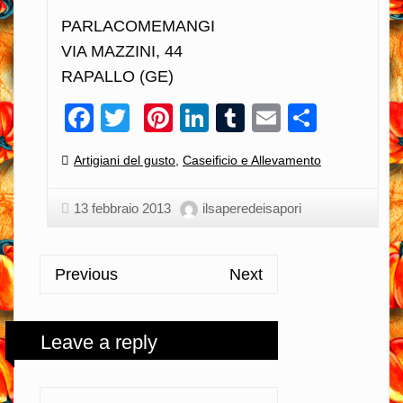
PARLACOMEMANGI
VIA MAZZINI, 44
RAPALLO (GE)
Facebook
Twitter
Pinterest
LinkedIn
Tumblr
Email
Condiv
Categories:
Artigiani del gusto
,
Caseificio e Allevamento
13 febbraio 2013
ilsaperedeisapori
Previous
Next
Leave a reply