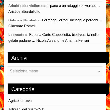
Il pane è un retaggio polveroso…
Aristide sbardellotto
su
Aristide Sbardellotto
Formaggi, errori, linciaggi e perdoni…
Gabriele Nicolodi
su
Giacomo Romelli
Fattoria Corte Cappelletta: biodiversità nelle
Leonardo
su
gelate padane … Nicola Assandri e Arianna Ferrari
Archivi
Archivi
Categorie
Agricoltura
(64)
Artigiani del gusto
(747)