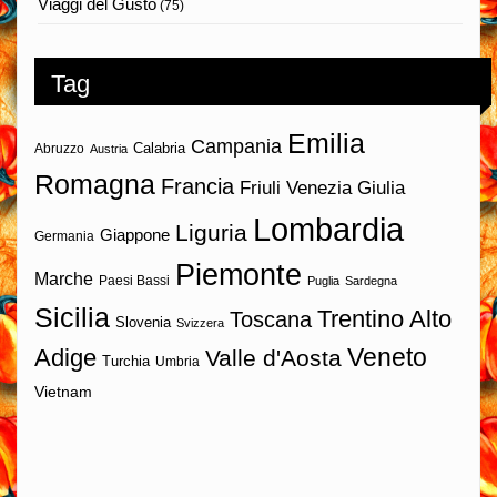
Viaggi del Gusto
(75)
Tag
Emilia
Campania
Calabria
Abruzzo
Austria
Romagna
Francia
Friuli Venezia Giulia
Lombardia
Liguria
Giappone
Germania
Piemonte
Marche
Paesi Bassi
Puglia
Sardegna
Sicilia
Trentino Alto
Toscana
Slovenia
Svizzera
Veneto
Adige
Valle d'Aosta
Turchia
Umbria
Vietnam