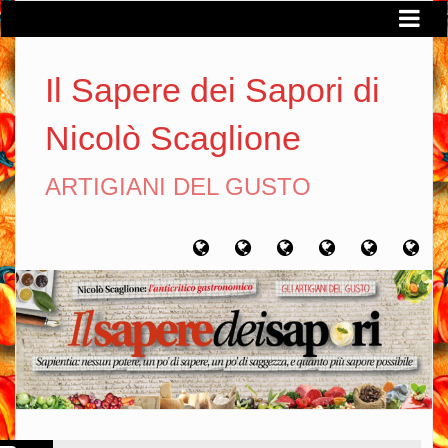
Il Sapere dei Sapori di
Nicolò Scaglione
ARTIGIANI DEL GUSTO
Home
Chi
Artigiani
Viaggi
Filosofia
Con
sono
del
del
del
gusto
gusto
gusto