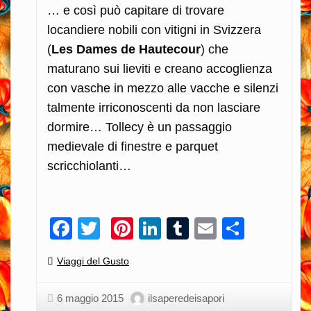
… e così può capitare di trovare
locandiere nobili con vitigni in Svizzera
(
Les Dames de Hautecour
) che
maturano sui lieviti e creano accoglienza
con vasche in mezzo alle vacche e silenzi
talmente irriconoscenti da non lasciare
dormire… Tollecy è un passaggio
medievale di finestre e parquet
scricchiolanti…
Facebook
Twitter
Pinterest
LinkedIn
Tumblr
Email
Condiv
Categories:
Viaggi del Gusto
6 maggio 2015
ilsaperedeisapori