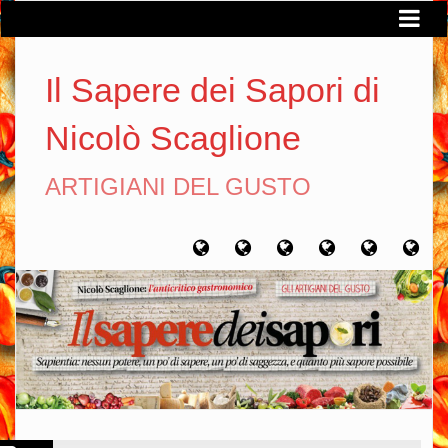
Il Sapere dei Sapori di
Nicolò Scaglione
ARTIGIANI DEL GUSTO
Home
Chi
Artigiani
Viaggi
Filosofia
Con
sono
del
del
del
gusto
gusto
gusto