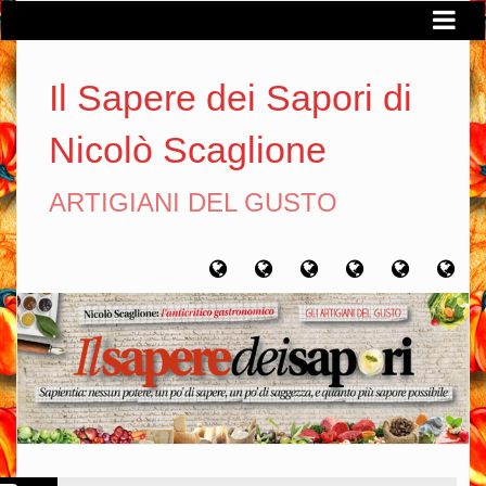
Il Sapere dei Sapori di
Nicolò Scaglione
ARTIGIANI DEL GUSTO
Home
Chi
Artigiani
Viaggi
Filosofia
Con
sono
del
del
del
gusto
gusto
gusto