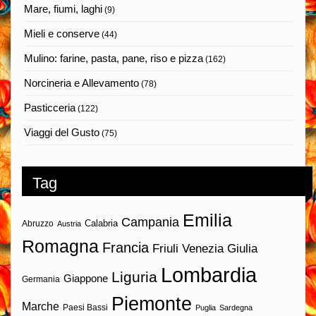
Mare, fiumi, laghi
(9)
Mieli e conserve
(44)
Mulino: farine, pasta, pane, riso e pizza
(162)
Norcineria e Allevamento
(78)
Pasticceria
(122)
Viaggi del Gusto
(75)
Tag
Emilia
Campania
Calabria
Abruzzo
Austria
Romagna
Francia
Friuli Venezia Giulia
Lombardia
Liguria
Giappone
Germania
Piemonte
Marche
Paesi Bassi
Puglia
Sardegna