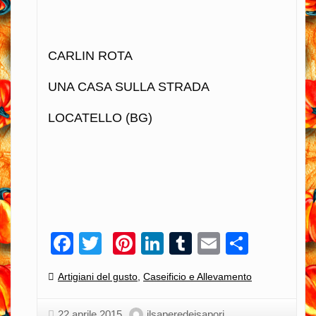
CARLIN ROTA
UNA CASA SULLA STRADA
LOCATELLO (BG)
Facebook
Twitter
Pinterest
LinkedIn
Tumblr
Email
Condiv
Categories:
Artigiani del gusto
,
Caseificio e Allevamento
22 aprile 2015
ilsaperedeisapori