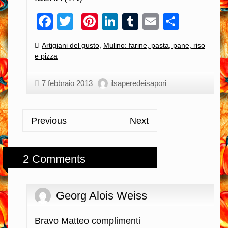
Facebook
Twitter
Pinterest
LinkedIn
Tumblr
Email
Condiv
Categories:
Artigiani del gusto
,
Mulino: farine, pasta, pane, riso
e pizza
7 febbraio 2013
ilsaperedeisapori
Previous
Next
2 Comments
Georg Alois Weiss
Bravo Matteo complimenti