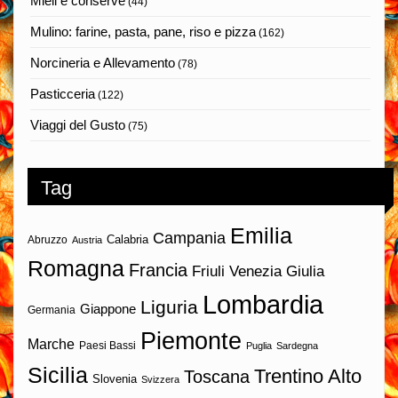
Mieli e conserve
(44)
Mulino: farine, pasta, pane, riso e pizza
(162)
Norcineria e Allevamento
(78)
Pasticceria
(122)
Viaggi del Gusto
(75)
Tag
Emilia
Campania
Calabria
Abruzzo
Austria
Romagna
Francia
Friuli Venezia Giulia
Lombardia
Liguria
Giappone
Germania
Piemonte
Marche
Paesi Bassi
Puglia
Sardegna
Sicilia
Trentino Alto
Toscana
Slovenia
Svizzera