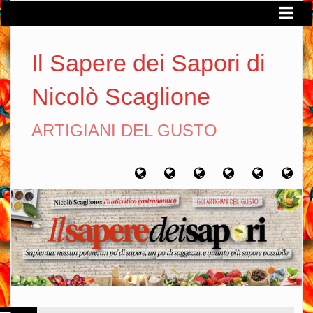
Il Sapere dei Sapori di
Nicolò Scaglione
ARTIGIANI DEL GUSTO
Home
Chi
Artigiani
Viaggi
Filosofia
Con
sono
del
del
del
gusto
gusto
gusto