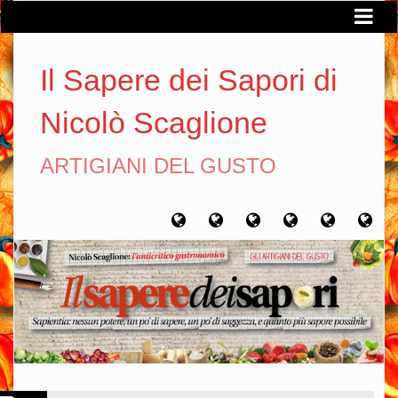
Il Sapere dei Sapori di
Nicolò Scaglione
ARTIGIANI DEL GUSTO
Home
Chi
Artigiani
Viaggi
Filosofia
Con
sono
del
del
del
gusto
gusto
gusto