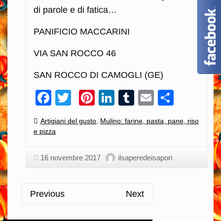
di parole e di fatica…
PANIFICIO MACCARINI
VIA SAN ROCCO 46
SAN ROCCO DI CAMOGLI (GE)
Facebook
Twitter
Pinterest
LinkedIn
Tumblr
Email
Condiv
Categories:
Artigiani del gusto
,
Mulino: farine, pasta, pane, riso
e pizza
16 novembre 2017
ilsaperedeisapori
Previous
Next