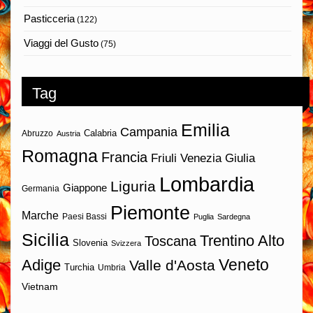
Pasticceria
(122)
Viaggi del Gusto
(75)
Tag
Emilia
Campania
Calabria
Abruzzo
Austria
Romagna
Francia
Friuli Venezia Giulia
Lombardia
Liguria
Giappone
Germania
Piemonte
Marche
Paesi Bassi
Puglia
Sardegna
Sicilia
Trentino Alto
Toscana
Slovenia
Svizzera
Veneto
Adige
Valle d'Aosta
Turchia
Umbria
Vietnam