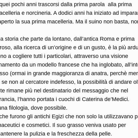
uei pochi anni trascorsi dalla prima parola alla prima
celleria e norcineria. A dodici anni ha iniziato ad impara
aperto la sua prima macelleria. Ma il suino non basta, no
a storia che parte da lontano, dall’antica Roma e prima
troso, alla ricerca di un’origine e di un gusto, è la più ard
o a cogliere tutti i particolari, attraverso una visione
tanamento da un modello francese che ha inglobato, all’in
rasso (ormai in grande maggioranza di anatra, perchè me
e non al cercatore indefesso, la possibilità di andare olt
te rimane più nel destinatario del messaggio che nel
ancia, l’hanno portata i cuochi di Caterina de’Medici.
a filologia, dove possibile.
oche furono gli antichi Egizi che non solo la utilizzavano p
maceutici e cosmetici. Il suo grasso veniva usato per
antenere la pulizia e la freschezza della pelle.