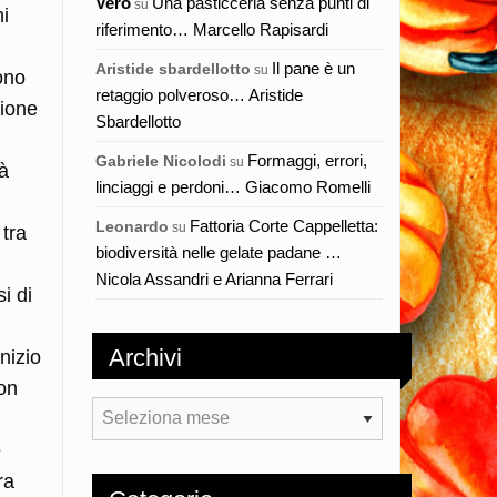
Vero
Una pasticceria senza punti di
su
hi
riferimento… Marcello Rapisardi
Il pane è un
Aristide sbardellotto
su
sono
retaggio polveroso… Aristide
zione
Sbardellotto
Formaggi, errori,
Gabriele Nicolodi
su
tà
linciaggi e perdoni… Giacomo Romelli
Fattoria Corte Cappelletta:
Leonardo
su
 tra
biodiversità nelle gelate padane …
Nicola Assandri e Arianna Ferrari
i di
Archivi
nizio
on
Archivi
e
ra