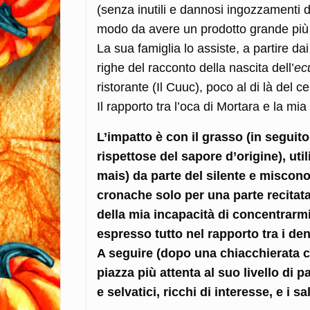
(senza inutili e dannosi ingozzamenti d
modo da avere un prodotto grande più d
La sua famiglia lo assiste, a partire dai
righe del racconto della nascita dell’
ec
ristorante (Il Cuuc), poco al di là del ce
Il rapporto tra l’oca di Mortara e la mi
L’impatto è con il grasso (in seguit
rispettose del sapore d’origine), uti
mais) da parte del silente e miscono
cronache solo per una parte recitat
della mia incapacità di concentrarmi
espresso tutto nel rapporto tra i de
A seguire (dopo una chiacchierata 
piazza più attenta al suo livello di p
e selvatici, ricchi di interesse, e i 