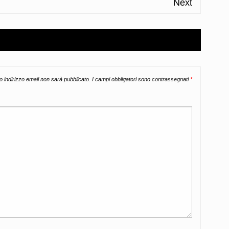
Next
uo indirizzo email non sarà pubblicato.
I campi obbligatori sono contrassegnati
*