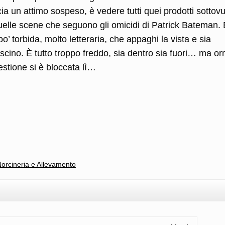
cia un attimo sospeso, è vedere tutti quei prodotti sottov
uelle scene che seguono gli omicidi di Patrick Bateman. 
’ torbida, molto letteraria, che appaghi la vista e sia
scino. È tutto troppo freddo, sia dentro sia fuori… ma or
estione si è bloccata lì…
l
ondividi
orcineria e Allevamento