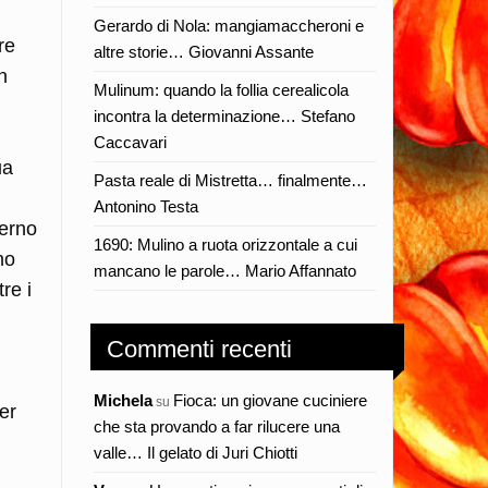
Gerardo di Nola: mangiamaccheroni e
re
altre storie… Giovanni Assante
n
Mulinum: quando la follia cerealicola
incontra la determinazione… Stefano
Caccavari
ua
Pasta reale di Mistretta… finalmente…
Antonino Testa
terno
1690: Mulino a ruota orizzontale a cui
no
mancano le parole… Mario Affannato
re i
Commenti recenti
Michela
Fioca: un giovane cuciniere
su
er
che sta provando a far rilucere una
valle… Il gelato di Juri Chiotti