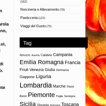
(162)
Norcineria e Allevamento
(78)
un
Pasticceria
(122)
arola
Viaggi del Gusto
(75)
ano,
Tag
ui,
l
Campania
Calabria
Abruzzo
Austria
Emilia Romagna
Francia
di
Friuli Venezia Giulia
o.
Germania
Liguria
Giappone
Lombardia
Marche
Paesi
nte
Piemonte
Bassi
Puglia
Sardegna
Sicilia
Toscana
Slovenia
Svizzera