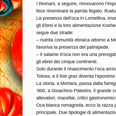
I Romani, a seguire, rinnovarono l’impul
fece rinominare la parola fegato,
ficat
La presenza dell’oca in Lomellina, invece
gli Ebrei e la loro alimentazione Kosh
segue due strade:
– nutrita comunità ebraica attorno a M
favoriva la presenza del palmipede.
– il salame d’oca non era una prerogati
gli ebrei dei cinque continenti.
Solo durante il rinascimento l’oca arriva
Tolosa, e il
foie gras
diventa l’eponimo 
La storia, a Mortara, passa dalla famigl
‘900, a Gioachino Palestro, il grande
allevatori, macellai, critici gastronomici
Oca bianca romagnola, ecco la razza pre
principale. Due tipologie di alimentaz