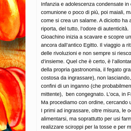
Infanzia e adolescenza condensate in q
comunione o poco di più, poi maiali, ma
come si crea un salame. A diciotto ha 
riporta, del tutto, l’odore di autenticità.
Gioachino inizia a scavare e scopre un
ancora dall’antico Egitto. Il viaggio a ri
delle rivoluzioni e non sempre si riescon
d’insieme. Quel che è certo, è l’allon
della propria gastronomia, il fegato g
costosa da ingrassare), non lasciando, s
confini di un inganno (che probabilmen
mittente), ben congegnato. L’oca, in Fr
Ma procediamo con ordine, cercando un
I primi ad ingrassare, oltre misura, le 
alimentarsi, ma soprattutto per usi far
realizzare sciroppi per la tosse e per m