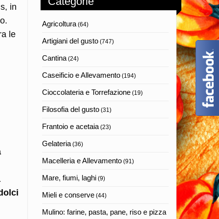
Categorie
s, in
o.
Agricoltura
(64)
ra le
Artigiani del gusto
(747)
Cantina
(24)
Caseificio e Allevamento
(194)
Cioccolateria e Torrefazione
(19)
Filosofia del gusto
(31)
Frantoio e acetaia
(23)
Gelateria
(36)
a
Macelleria e Allevamento
(91)
Mare, fiumi, laghi
a
(9)
dolci
Mieli e conserve
(44)
Mulino: farine, pasta, pane, riso e pizza