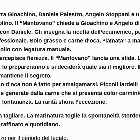
 tra Gioachino, Daniele Palestro, Angelo Stoppani e 
lino. Il “Mantovano” chiede a Gioachino e Angelo di
 con Daniele. Gli insegna la ricetta dell’ecumenico, p
onfessionale. Solo grasso e carne d’oca, “lamata” a m
 collo con legatura manuale.
ercepisce fierezza. Il “Mantovano” lancia una sfida. L
lo prepareranno e si deciderà quale sia il migliore. I
mantiene il segreto.
o d’oca non è fatto per amalgamarsi. Piccoli lardelli 
e generate dalla carne che si presenta color carmini
n lontananza. La rarità sfiora l’eccezione.
tagliare. La marinatura toglie la spontaneità storde
 raffinato e quotidiano.
zo per il periodo del fegato.