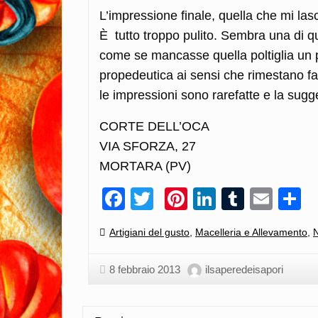
L’impressione finale, quella che mi las
È tutto troppo pulito. Sembra una di q
come se mancasse quella poltiglia un po
propedeutica ai sensi che rimestano fa
le impressioni sono rarefatte e la sugg
CORTE DELL’OCA
VIA SFORZA, 27
MORTARA (PV)
Facebook
Twitter
Pinterest
LinkedIn
Tumblr
Emai
C
Categories:
Artigiani del gusto
,
Macelleria e Allevamento
,
N
8 febbraio 2013
ilsaperedeisapori