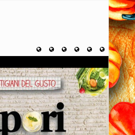
Home
Chi
Artigiani
Viaggi
Filosofia
Contatti
sono
del
del
del
gusto
gusto
gusto