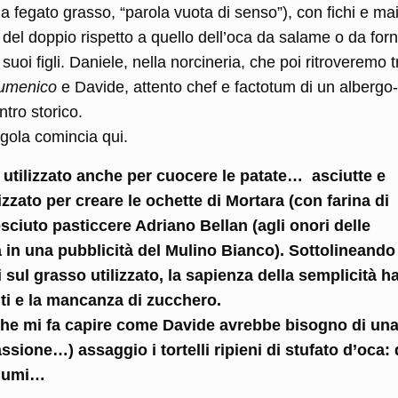
a fegato grasso, “parola vuota di senso”), con fichi e mai
el doppio rispetto a quello dell’oca da salame o da forn
 suoi figli. Daniele, nella norcineria, che poi ritroveremo t
umenico
e Davide, attento chef e factotum di un albergo-
ntro storico.
a gola comincia qui.
o utilizzato anche per cuocere le patate… asciutte e
lizzato per creare le ochette di Mortara (con farina di
sciuto pasticcere Adriano Bellan (agli onori delle
a in una pubblicità del Mulino Bianco). Sottolineando
 sul grasso utilizzato, la sapienza della semplicità h
nti e la mancanza di zucchero.
che mi fa capire come Davide avrebbe bisogno di un
assione…) assaggio i tortelli ripieni di stufato d’oca: 
salumi…