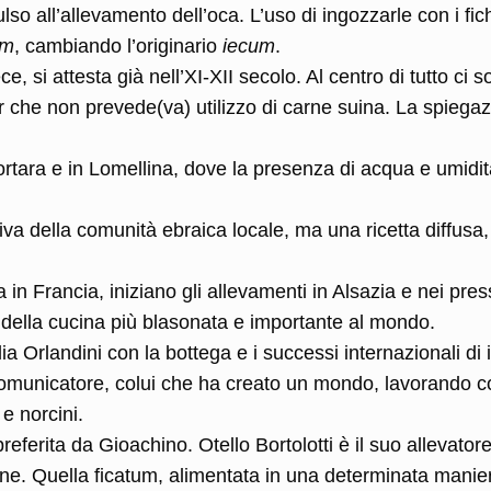
so all’allevamento dell’oca. L’uso di ingozzarle con i fic
um
, cambiando l’originario
iecum
.
, si attesta già nell’XI-XII secolo. Al centro di tutto ci 
er che non prevede(va) utilizzo di carne suina. La spiega
ortara e in Lomellina, dove la presenza di acqua e umidi
va della comunità ebraica locale, ma una ricetta diffusa,
 in Francia, iniziano gli allevamenti in Alsazia e nei press
della cucina più blasonata e importante al mondo.
ia Orlandini con la bottega e i successi internazionali di i
 comunicatore, colui che ha creato un mondo, lavorando c
 e norcini.
ferita da Gioachino. Otello Bortolotti è il suo allevator
ione. Quella ficatum, alimentata in una determinata manie