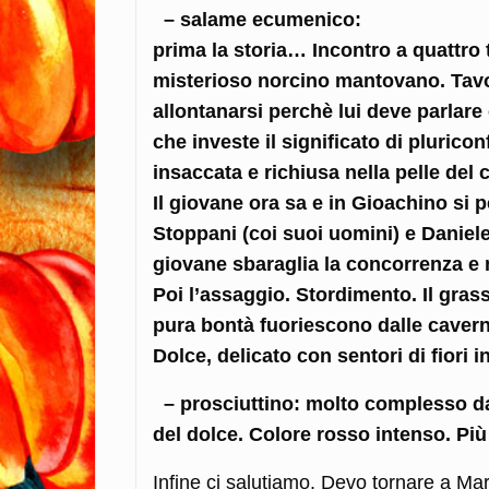
– salame ecumenico:
prima la storia… Incontro a quattro
misterioso norcino mantovano. Tavo
allontanarsi perchè lui deve parlare
che investe il significato di pluric
insaccata e richiusa nella pelle del
Il giovane ora sa e in Gioachino si p
Stoppani (coi suoi uomini) e Daniele 
giovane sbaraglia la concorrenza e 
Poi l’assaggio. Stordimento. Il grass
pura bontà fuoriescono dalle cavern
Dolce, delicato con sentori di fiori i
– prosciuttino: molto complesso da 
del dolce. Colore rosso intenso. Più
Infine ci salutiamo. Devo tornare a Mar