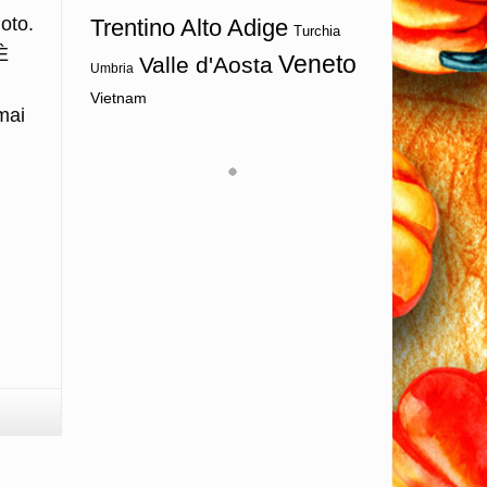
uoto.
Trentino Alto Adige
Turchia
È
Veneto
Valle d'Aosta
Umbria
Vietnam
mai