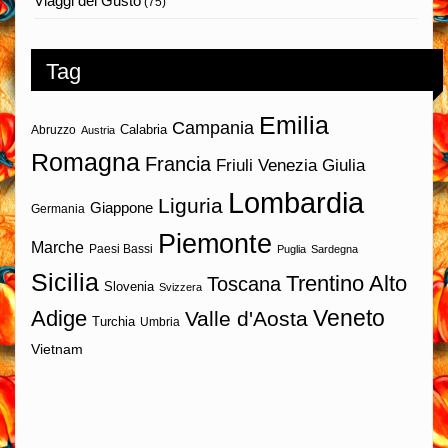
Viaggi del Gusto
(75)
Tag
Emilia
Campania
Calabria
Abruzzo
Austria
Romagna
Francia
Friuli Venezia Giulia
Lombardia
Liguria
Giappone
Germania
Piemonte
Marche
Paesi Bassi
Puglia
Sardegna
Sicilia
Trentino Alto
Toscana
Slovenia
Svizzera
Veneto
Adige
Valle d'Aosta
Turchia
Umbria
Vietnam