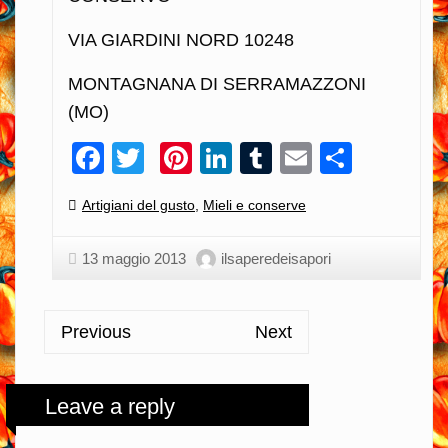
VIA GIARDINI NORD 10248
MONTAGNANA DI SERRAMAZZONI
(MO)
Facebook
Twitter
Pinterest
LinkedIn
Tumblr
Email
Condiv
Categories:
Artigiani del gusto
,
Mieli e conserve
13 maggio 2013
ilsaperedeisapori
Previous
Next
Leave a reply