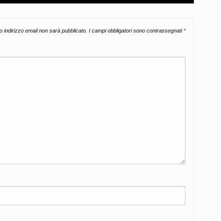
uo indirizzo email non sarà pubblicato.
I campi obbligatori sono contrassegnati
*