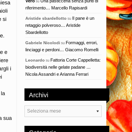
Vero
Una pasticceria senza punti di
su
hiesa
riferimento… Marcello Rapisardi
ioli
Il pane è un
Aristide sbardellotto
 si
su
retaggio polveroso… Aristide
Sbardellotto
e.
Formaggi, errori,
Gabriele Nicolodi
su
linciaggi e perdoni… Giacomo Romelli
ne e
Fattoria Corte Cappelletta:
iere
Leonardo
su
biodiversità nelle gelate padane …
gli i
Nicola Assandri e Arianna Ferrari
i
 la
Archivi
Archivi
a sua