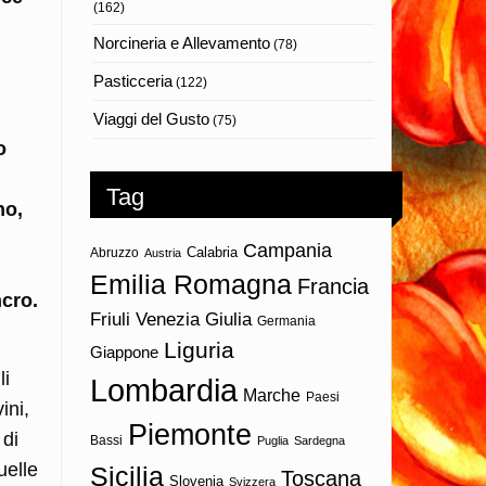
(162)
Norcineria e Allevamento
(78)
Pasticceria
(122)
Viaggi del Gusto
(75)
o
Tag
no,
Campania
Calabria
Abruzzo
Austria
Emilia Romagna
Francia
ncro.
Friuli Venezia Giulia
Germania
Liguria
Giappone
li
Lombardia
Marche
Paesi
ini,
Piemonte
 di
Bassi
Puglia
Sardegna
uelle
Sicilia
Toscana
Slovenia
Svizzera