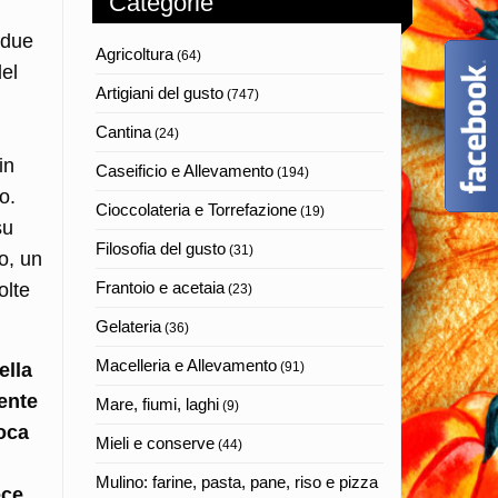
Categorie
 due
Agricoltura
(64)
del
Artigiani del gusto
(747)
Cantina
(24)
in
Caseificio e Allevamento
(194)
o.
Cioccolateria e Torrefazione
(19)
su
Filosofia del gusto
(31)
co, un
Frantoio e acetaia
olte
(23)
Gelateria
(36)
Macelleria e Allevamento
ella
(91)
ente
Mare, fiumi, laghi
(9)
poca
Mieli e conserve
(44)
Mulino: farine, pasta, pane, riso e pizza
ece