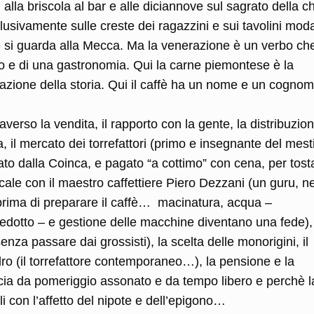
lla briscola al bar e alle diciannove sul sagrato della c
sivamente sulle creste dei ragazzini e sui tavolini moda
si guarda alla Mecca. Ma la venerazione è un verbo che
lo e di una gastronomia. Qui la carne piemontese è la
lizzazione della storia. Qui il caffè ha un nome e un cognom
averso la vendita, il rapporto con la gente, la distribuzio
ea, il mercato dei torrefattori (primo e insegnante del mest
 dalla Coinca, e pagato “a cottimo” con cena, per tostar
ocale con il maestro caffettiere Piero Dezzani (un guru, ne
o prima di preparare il caffè… macinatura, acqua –
uedotto – e gestione delle macchine diventano una fede),
enza passare dai grossisti), la scelta delle monorigini, il
dro (il torrefattore contemporaneo…), la pensione e la
ia da pomeriggio assonato e da tempo libero e perchè l
i con l’affetto del nipote e dell’epigono…