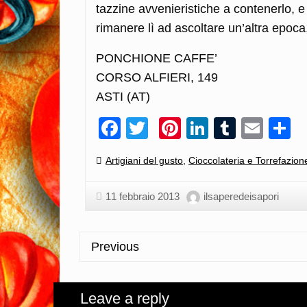
tazzine avvenieristiche a contenerlo, 
rimanere lì ad ascoltare un’altra epoc
PONCHIONE CAFFE’
CORSO ALFIERI, 149
ASTI (AT)
Facebook
Twitter
Pinterest
LinkedIn
Tumblr
Emai
C
Categories:
Artigiani del gusto
,
Cioccolateria e Torrefazion
11 febbraio 2013
ilsaperedeisapori
Previous
Leave a reply