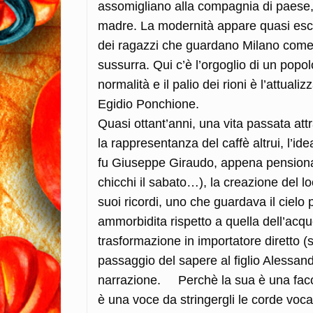
assomigliano alla compagnia di paese, a
madre. La modernità appare quasi esclu
dei ragazzi che guardano Milano come 
sussurra.
Qui c’è l’orgoglio di un popo
normalità e il palio dei rioni è l’attua
Egidio Ponchione.
Quasi ottant’anni, una vita passata attr
la rappresentanza del caffè altrui, l’id
fu Giuseppe Giraudo, appena pensionato
chicchi il sabato…), la creazione del l
suoi ricordi, uno che guardava il ciel
ammorbidita rispetto a quella dell’acq
trasformazione in importatore diretto (s
passaggio del sapere al figlio Alessan
narrazione. Perchè la sua è una facc
è una voce da stringergli le corde vocal