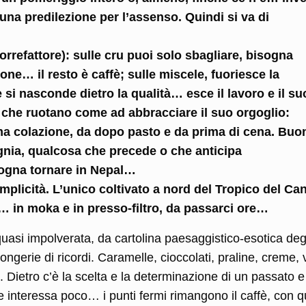
una predilezione per l’assenso. Quindi si va di
torrefattore): sulle cru puoi solo sbagliare, bisogna
ione… il resto è caffè; sulle miscele, fuoriesce la
 si nasconde dietro la qualità… esce il lavoro e il su
 che ruotano come ad abbracciare il suo orgoglio:
ima colazione, da dopo pasto e da prima di cena. Buo
nia, qualcosa che precede o che anticipa
sogna tornare in Nepal…
plicità. L’unico coltivato a nord del Tropico del Ca
o… in moka e in presso-filtro, da passarci ore…
 quasi impolverata, da cartolina paesaggistico-esotica deg
ongerie di ricordi. Caramelle, cioccolati, praline, creme, v
. Dietro c’è la scelta e la determinazione di un passato e
e interessa poco… i punti fermi rimangono il caffè, con q