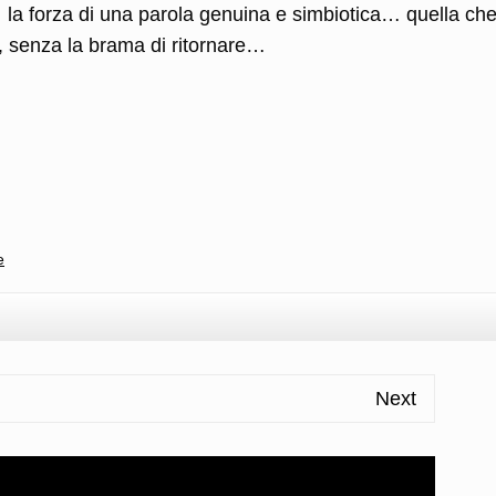
e la forza di una parola genuina e simbiotica… quella che
a, senza la brama di ritornare…
l
ondividi
e
Next