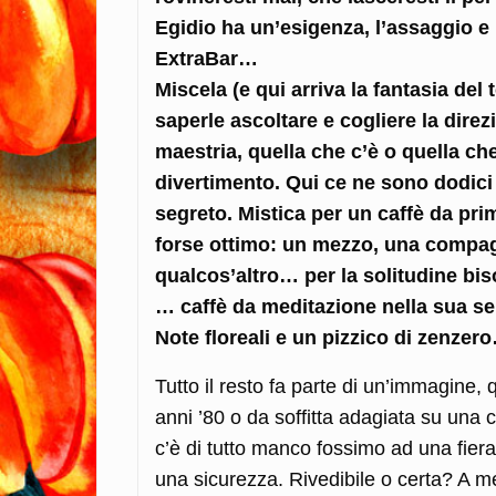
Egidio ha un’esigenza, l’assaggio e 
ExtraBar…
Miscela (e qui arriva la fantasia del 
saperle ascoltare e cogliere la direz
maestria, quella che c’è o quella che
divertimento. Qui ce ne sono dodici
segreto. Mistica per un caffè da pr
forse ottimo: un mezzo, una compag
qualcos’altro… per la solitudine bi
… caffè da meditazione nella sua sem
Note floreali e un pizzico di zenzer
Tutto il resto fa parte di un’immagine,
anni ’80 o da soffitta adagiata su una c
c’è di tutto manco fossimo ad una fiera
una sicurezza. Rivedibile o certa? A m