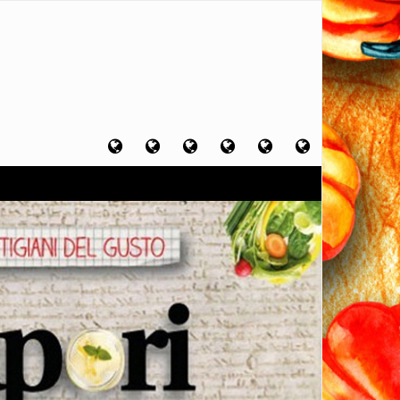
Home
Chi
Artigiani
Viaggi
Filosofia
Contatti
sono
del
del
del
gusto
gusto
gusto