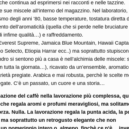
che continua ad esprimersi nei racconti e nelle tazzine.
sue miscele all’interno del magazzino. Nel laboratorio,
tismo degli anni ’80, basse temperature, tostatura diretta 
to dell’aromaticità (quella che si perde nelle bruciature
i di infime qualità…) e raffreddamento.
 Everest Supreme, Jamaica Blue Mountain, Hawaii Capta
 Selecto, Etiopia Harrar ecc..) ma soprattutto stupiscon
ndro si sentono più a casa è nell’alchimia delle miscele: 
na in tutta la giornata…), ricavato da un’ensemble, aromati
 varietà pregiate. Arabica e mai robusta, perchè le scelte m
egate. C’è un passato, un cuore e una storia…
ione del caffè nella lavorazione più complessa, qu
che regala aromi e profumi meravigliosi, ma solitam
orza. Nulla. La lavorazione regala la punta acida, la 
le ma soprattutto un retrogusto elegante che non
er un pomeriggio intero o, almeno, finchè ce n’è… inv