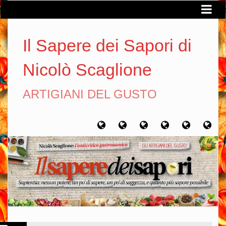
Il Sapere dei Sapori di
Nicolò Scaglione
ARTIGIANI DEL GUSTO
Home
Chi
Artigiani
Viaggi
Filosofia
Con
sono
del
del
del
gusto
gusto
gusto