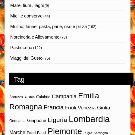
Mare, fiumi, laghi
(9)
Mieli e conserve
(44)
Mulino: farine, pasta, pane, riso e pizza
(162)
Norcineria e Allevamento
(78)
Pasticceria
(122)
Viaggi del Gusto
(75)
Tag
Emilia
Campania
Calabria
Abruzzo
Austria
Romagna
Francia
Friuli Venezia Giulia
Lombardia
Liguria
Giappone
Germania
Piemonte
Marche
Paesi Bassi
Puglia
Sardegna