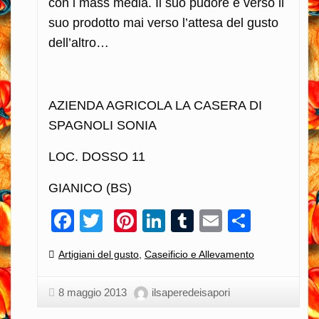
con i mass media. Il suo pudore è verso il
suo prodotto mai verso l’attesa del gusto
dell’altro…
AZIENDA AGRICOLA LA CASERA DI
SPAGNOLI SONIA
LOC. DOSSO 11
GIANICO (BS)
Facebook
Twitter
Pinterest
LinkedIn
Tumblr
Email
Condiv
Categories:
Artigiani del gusto
,
Caseificio e Allevamento
8 maggio 2013
ilsaperedeisapori