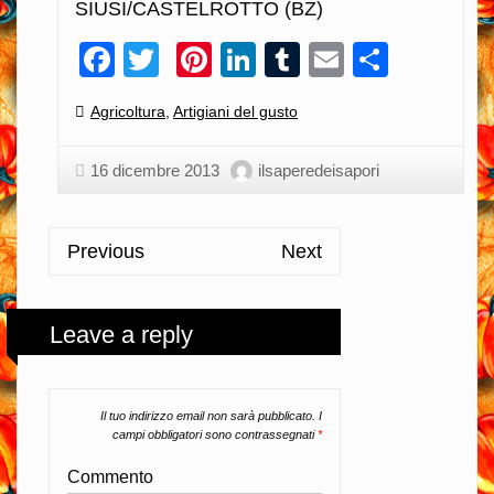
SIUSI/CASTELROTTO (BZ)
Facebook
Twitter
Pinterest
LinkedIn
Tumblr
Email
Condiv
Categories:
Agricoltura
,
Artigiani del gusto
16 dicembre 2013
ilsaperedeisapori
Previous
Next
Leave a reply
Il tuo indirizzo email non sarà pubblicato.
I
campi obbligatori sono contrassegnati
*
Commento