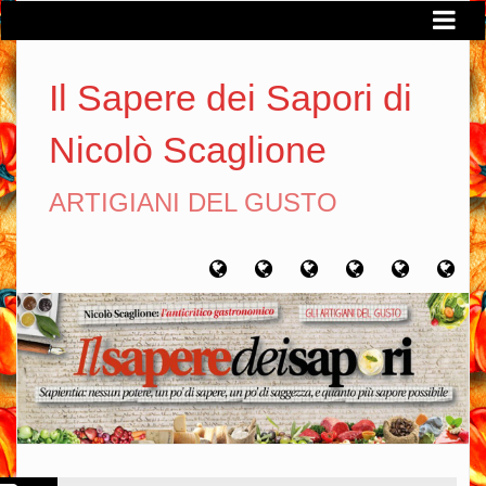
Il Sapere dei Sapori di
Nicolò Scaglione
ARTIGIANI DEL GUSTO
Home
Chi
Artigiani
Viaggi
Filosofia
Con
sono
del
del
del
gusto
gusto
gusto