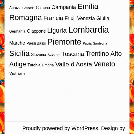
Emilia
Campania
Calabria
Abruzzo
Austria
Romagna
Francia
Friuli Venezia Giulia
Lombardia
Liguria
Giappone
Germania
Piemonte
Marche
Paesi Bassi
Puglia
Sardegna
Sicilia
Trentino Alto
Toscana
Slovenia
Svizzera
Veneto
Adige
Valle d'Aosta
Turchia
Umbria
Vietnam
Proudly powered by
WordPress
. Design by