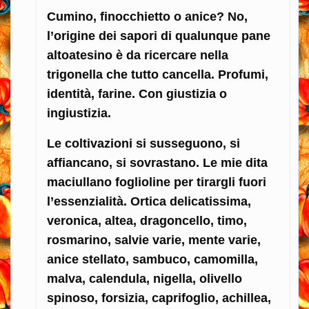
Cumino, finocchietto o anice? No,
l’origine dei sapori di qualunque pane
altoatesino è da ricercare nella
trigonella che tutto cancella. Profumi,
identità, farine. Con giustizia o
ingiustizia.
Le coltivazioni si susseguono, si
affiancano, si sovrastano. Le mie dita
maciullano foglioline per tirargli fuori
l’essenzialità. Ortica delicatissima,
veronica, altea, dragoncello, timo,
rosmarino, salvie varie, mente varie,
anice stellato, sambuco, camomilla,
malva, calendula, nigella, olivello
spinoso, forsizia, caprifoglio, achillea,