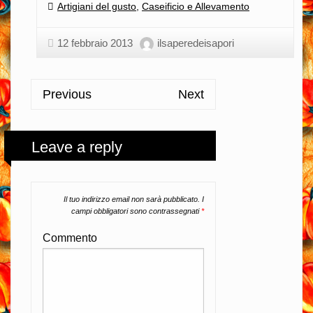
Categories:
Artigiani del gusto
,
Caseificio e Allevamento
12 febbraio 2013
ilsaperedeisapori
Previous
Next
Leave a reply
Il tuo indirizzo email non sarà pubblicato.
I
campi obbligatori sono contrassegnati
*
Commento