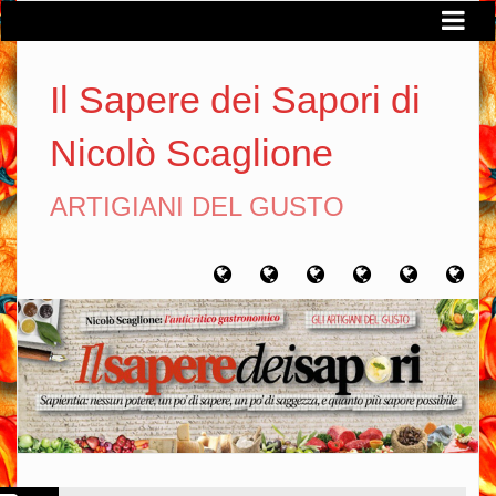
Il Sapere dei Sapori di
Nicolò Scaglione
ARTIGIANI DEL GUSTO
Home
Chi
Artigiani
Viaggi
Filosofia
Con
sono
del
del
del
gusto
gusto
gusto