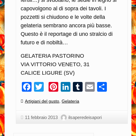
fertili…) si svuotano, le sedie in legno si
capovolgono al di sopra dei tavoli. I
pozzetti si chiudono e le volte della
gelateria sembrano ancora più basse.
Questo è il reportage di uno stralcio di
futuro e di nobiltà…
GELATERIA PASTORINO
VIA VITTORIO VENETO, 31
CALICE LIGURE (SV)
Facebook
Twitter
Pinterest
LinkedIn
Tumblr
Email
Condiv
Categories:
Artigiani del gusto
,
Gelateria
11 febbraio 2013
ilsaperedeisapori