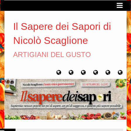
Il Sapere dei Sapori di
Nicolò Scaglione
ARTIGIANI DEL GUSTO
Home
Chi
Artigiani
Viaggi
Filosofia
Con
sono
del
del
del
gusto
gusto
gusto