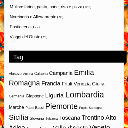
Mulino: farine, pasta, pane, riso e pizza
(162)
Norcineria e Allevamento
(78)
Pasticceria
(122)
Viaggi del Gusto
(75)
Tag
Emilia
Campania
Calabria
Abruzzo
Austria
Romagna
Francia
Friuli Venezia Giulia
Lombardia
Liguria
Giappone
Germania
Piemonte
Marche
Paesi Bassi
Puglia
Sardegna
Sicilia
Trentino Alto
Toscana
Slovenia
Svizzera
Veneto
Adige
Valle d'Aosta