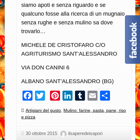
siamo apoti e senza riguardo e se
qualcuno fosse alla ricerca di un mugnaio
senza rughe e senza mulino sa dove
trovarlo…
MICHELE DE CRISTOFARO C/O
AGRITURISMO SANT’ALESSANDRO
VIA DON CANINI 6
ALBANO SANT’ALESSANDRO (BG)
Facebook
Twitter
Pinterest
LinkedIn
Tumblr
Email
Condiv
Categories:
Artigiani del gusto
,
Mulino: farine, pasta, pane, riso
e pizza
30 ottobre 2015
ilsaperedeisapori