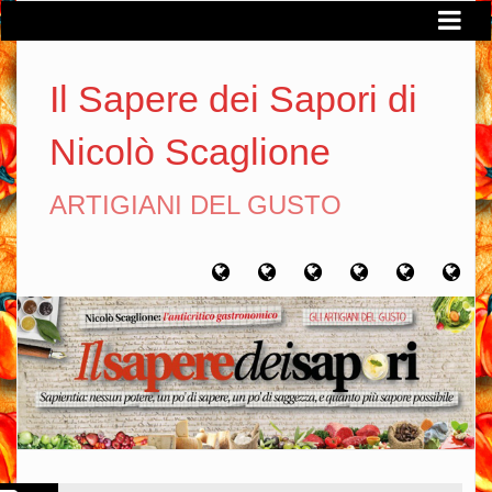
Il Sapere dei Sapori di
Nicolò Scaglione
ARTIGIANI DEL GUSTO
Home
Chi
Artigiani
Viaggi
Filosofia
Con
sono
del
del
del
gusto
gusto
gusto