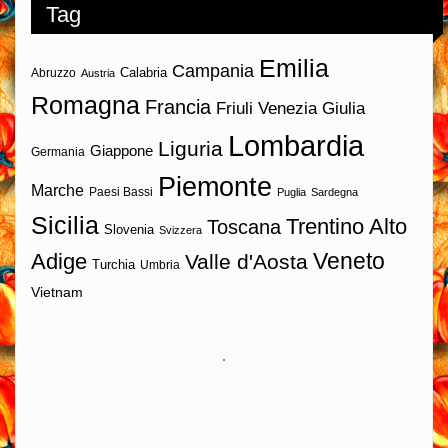
Tag
Emilia
Campania
Calabria
Abruzzo
Austria
Romagna
Francia
Friuli Venezia Giulia
Lombardia
Liguria
Giappone
Germania
Piemonte
Marche
Paesi Bassi
Puglia
Sardegna
Sicilia
Trentino Alto
Toscana
Slovenia
Svizzera
Veneto
Adige
Valle d'Aosta
Turchia
Umbria
Vietnam