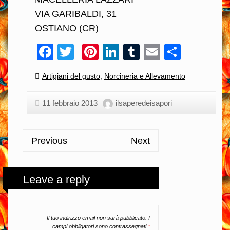
VIA GARIBALDI, 31
OSTIANO (CR)
Facebook
Twitter
Pinterest
LinkedIn
Tumblr
Email
Condiv
Categories:
Artigiani del gusto
,
Norcineria e Allevamento
11 febbraio 2013
ilsaperedeisapori
Previous
Next
Leave a reply
Il tuo indirizzo email non sarà pubblicato.
I
campi obbligatori sono contrassegnati
*