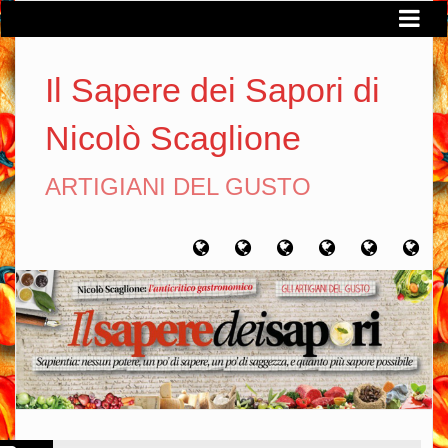
Il Sapere dei Sapori di
Nicolò Scaglione
ARTIGIANI DEL GUSTO
Home
Chi
Artigiani
Viaggi
Filosofia
Con
sono
del
del
del
gusto
gusto
gusto