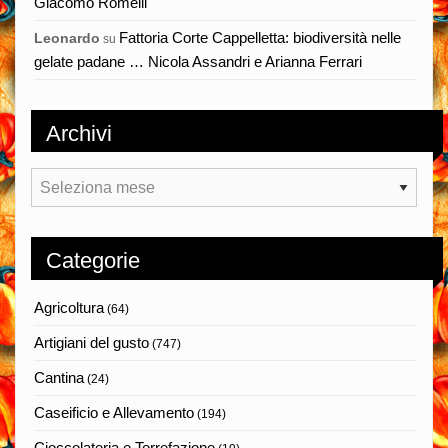
Giacomo Romelli
Fattoria Corte Cappelletta: biodiversità nelle
Leonardo
su
gelate padane … Nicola Assandri e Arianna Ferrari
Archivi
Archivi
Categorie
Agricoltura
(64)
Artigiani del gusto
(747)
Cantina
(24)
Caseificio e Allevamento
(194)
Cioccolateria e Torrefazione