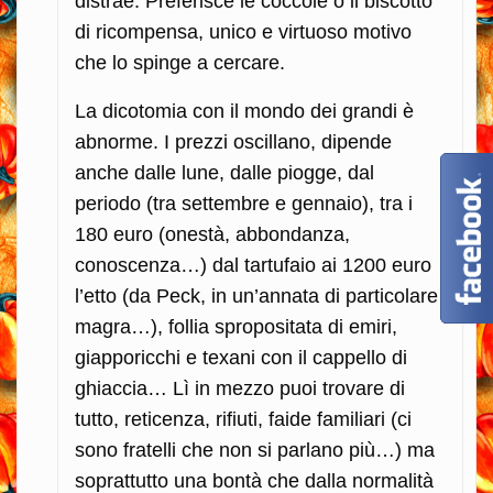
distrae. Preferisce le coccole o il biscotto
di ricompensa, unico e virtuoso motivo
che lo spinge a cercare.
La dicotomia con il mondo dei grandi è
abnorme. I prezzi oscillano, dipende
anche dalle lune, dalle piogge, dal
periodo (tra settembre e gennaio), tra i
180 euro (onestà, abbondanza,
conoscenza…) dal tartufaio ai 1200 euro
l’etto (da Peck, in un’annata di particolare
magra…), follia spropositata di emiri,
giapporicchi e texani con il cappello di
ghiaccia… Lì in mezzo puoi trovare di
tutto, reticenza, rifiuti, faide familiari (ci
sono fratelli che non si parlano più…) ma
soprattutto una bontà che dalla normalità