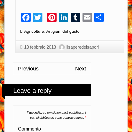
Facebook
Twitter
Pinterest
LinkedIn
Tumblr
Email
Condiv
Categories:
Agricoltura
,
Artigiani del gusto
13 febbraio 2013
ilsaperedeisapori
Previous
Next
Leave a reply
Il tuo indirizzo email non sarà pubblicato.
I
campi obbligatori sono contrassegnati
*
Commento