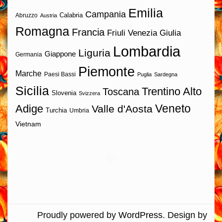
Emilia
Campania
Calabria
Abruzzo
Austria
Romagna
Francia
Friuli Venezia Giulia
Lombardia
Liguria
Giappone
Germania
Piemonte
Marche
Paesi Bassi
Puglia
Sardegna
Sicilia
Trentino Alto
Toscana
Slovenia
Svizzera
Veneto
Adige
Valle d'Aosta
Turchia
Umbria
Vietnam
Proudly powered by
WordPress
. Design by