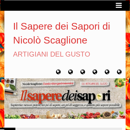
Il Sapere dei Sapori di
Nicolò Scaglione
ARTIGIANI DEL GUSTO
Home
Chi
Artigiani
Viaggi
Filosofia
Con
sono
del
del
del
gusto
gusto
gusto