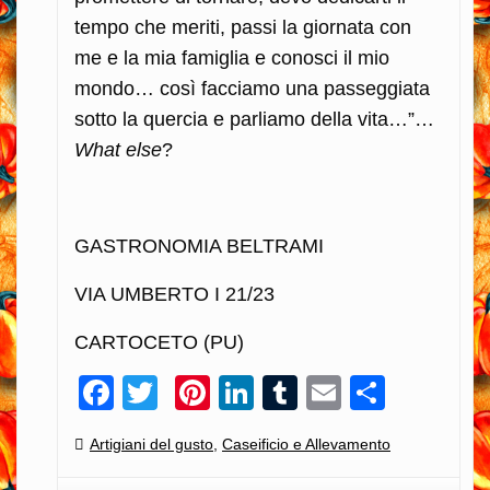
tempo che meriti, passi la giornata con
me e la mia famiglia e conosci il mio
mondo… così facciamo una passeggiata
sotto la quercia e parliamo della vita…”…
What else
?
GASTRONOMIA BELTRAMI
VIA UMBERTO I 21/23
CARTOCETO (PU)
Facebook
Twitter
Pinterest
LinkedIn
Tumblr
Email
Condiv
Categories:
Artigiani del gusto
,
Caseificio e Allevamento