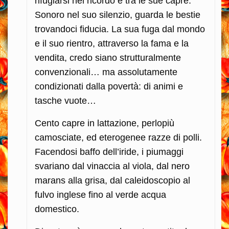
rifugiarsi nel ricordo e tra le sue capre.
Sonoro nel suo silenzio, guarda le bestie
trovandoci fiducia. La sua fuga dal mondo
e il suo rientro, attraverso la fama e la
vendita, credo siano strutturalmente
convenzionali… ma assolutamente
condizionati dalla povertà: di animi e
tasche vuote…
Cento capre in lattazione, perlopiù
camosciate, ed eterogenee razze di polli.
Facendosi baffo dell’iride, i piumaggi
svariano dal vinaccia al viola, dal nero
marans alla grisa, dal caleidoscopio al
fulvo inglese fino al verde acqua
domestico.