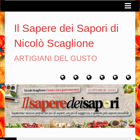
Il Sapere dei Sapori di
Nicolò Scaglione
ARTIGIANI DEL GUSTO
Home
Chi
Artigiani
Viaggi
Filosofia
Con
sono
del
del
del
gusto
gusto
gusto