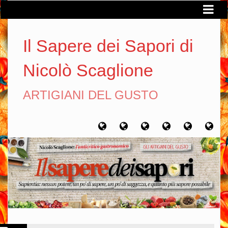
Il Sapere dei Sapori di
Nicolò Scaglione
ARTIGIANI DEL GUSTO
Home
Chi
Artigiani
Viaggi
Filosofia
Con
sono
del
del
del
gusto
gusto
gusto