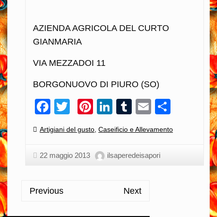
AZIENDA AGRICOLA DEL CURTO
GIANMARIA
VIA MEZZADOI 11
BORGONUOVO DI PIURO (SO)
Facebook
Twitter
Pinterest
LinkedIn
Tumblr
Email
Condiv
Categories:
Artigiani del gusto
,
Caseificio e Allevamento
22 maggio 2013
ilsaperedeisapori
Previous
Next