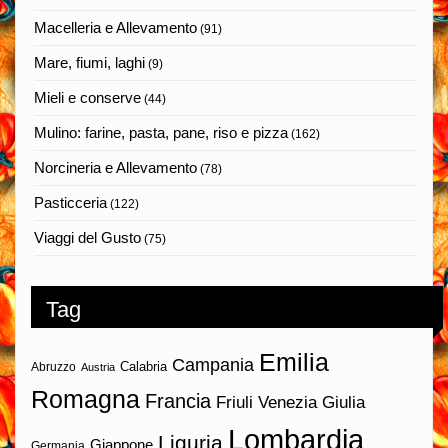
Macelleria e Allevamento
(91)
Mare, fiumi, laghi
(9)
Mieli e conserve
(44)
Mulino: farine, pasta, pane, riso e pizza
(162)
Norcineria e Allevamento
(78)
Pasticceria
(122)
Viaggi del Gusto
(75)
Tag
Emilia
Campania
Calabria
Abruzzo
Austria
Romagna
Francia
Friuli Venezia Giulia
Lombardia
Liguria
Giappone
Germania