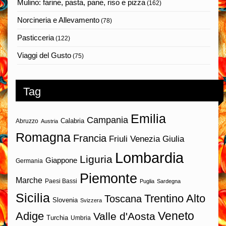
Mulino: farine, pasta, pane, riso e pizza
(162)
Norcineria e Allevamento
(78)
Pasticceria
(122)
Viaggi del Gusto
(75)
Tag
Emilia
Campania
Calabria
Abruzzo
Austria
Romagna
Francia
Friuli Venezia Giulia
Lombardia
Liguria
Giappone
Germania
Piemonte
Marche
Paesi Bassi
Puglia
Sardegna
Sicilia
Trentino Alto
Toscana
Slovenia
Svizzera
Veneto
Adige
Valle d'Aosta
Turchia
Umbria