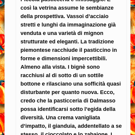
così la vetrina assume le sembianze
della prospettiva. Vassoi d’acciaio
stretti e lunghi da immaginazione già
venduta e una varietà di mignon
strutturate ed eleganti. La tradizione
piemontese racchiude il pasticcino in
forme e dimensioni impercettibili.
Almeno alla vista. I bignè sono
racchiusi al di sotto di un sottile
bottone e rilasciano una sofficità quasi
disturbante per quanto nuova. Ecco,
credo che la pasticceria di Dalmasso
possa identificarsi sotto l’egida della
diversità. Una crema vanigliata
d’impatto, il gianduia, addentellato a se
stesso, il cioccolato e lo zabaione. I