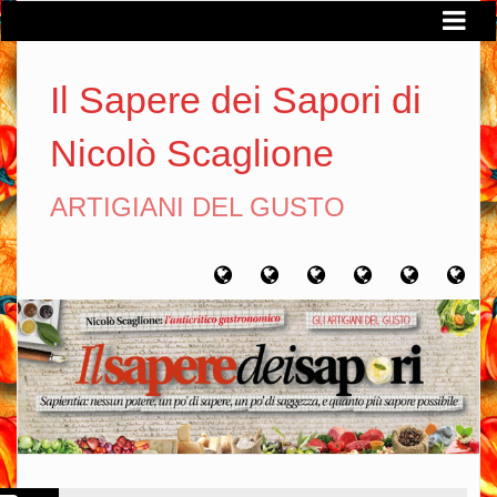
Il Sapere dei Sapori di
Nicolò Scaglione
ARTIGIANI DEL GUSTO
Home
Chi
Artigiani
Viaggi
Filosofia
Con
sono
del
del
del
gusto
gusto
gusto