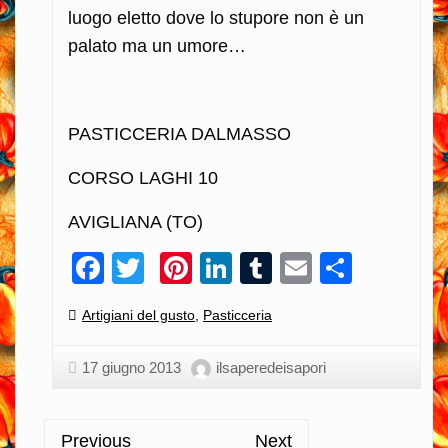
luogo eletto dove lo stupore non è un
palato ma un umore…
PASTICCERIA DALMASSO
CORSO LAGHI 10
AVIGLIANA (TO)
Facebook
Twitter
Pinterest
LinkedIn
Tumblr
Email
Condiv
Categories:
Artigiani del gusto
,
Pasticceria
17 giugno 2013
ilsaperedeisapori
Previous
Next